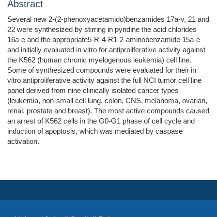
Abstract
Several new 2-(2-phenoxyacetamido)benzamides 17a-v, 21 and
22 were synthesized by stirring in pyridine the acid chlorides
16a-e and the appropriate5-R-4-R1-2-aminobenzamide 15a-e
and initially evaluated in vitro for antiproliferative activity against
the K562 (human chronic myelogenous leukemia) cell line.
Some of synthesized compounds were evaluated for their in
vitro antiproliferative activity against the full NCI tumor cell line
panel derived from nine clinically isolated cancer types
(leukemia, non-small cell lung, colon, CNS, melanoma, ovarian,
renal, prostate and breast). The most active compounds caused
an arrest of K562 cells in the G0-G1 phase of cell cycle and
induction of apoptosis, which was mediated by caspase
activation.