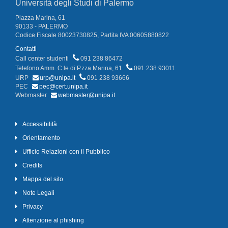
Università degli Studi di Palermo
Piazza Marina, 61
90133 - PALERMO
Codice Fiscale 80023730825, Partita IVA 00605880822
Contatti
Call center studenti
091 238 86472
Telefono Amm. C.le di P.zza Marina, 61
091 238 93011
URP
urp@unipa.it
091 238 93666
PEC
pec@cert.unipa.it
Webmaster
webmaster@unipa.it
Accessibilità
Orientamento
Ufficio Relazioni con il Pubblico
Credits
Mappa del sito
Note Legali
Privacy
Attenzione al phishing