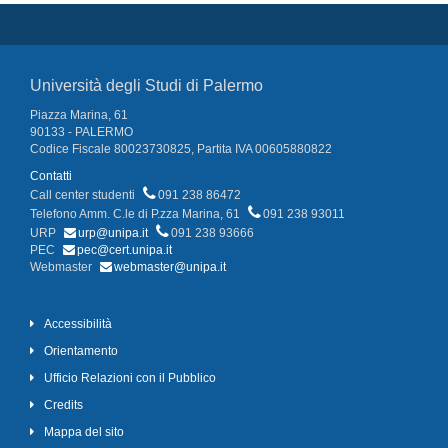
Università degli Studi di Palermo
Piazza Marina, 61
90133 - PALERMO
Codice Fiscale 80023730825, Partita IVA 00605880822
Contatti
Call center studenti
091 238 86472
Telefono Amm. C.le di P.zza Marina, 61
091 238 93011
URP
urp@unipa.it
091 238 93666
PEC
pec@cert.unipa.it
Webmaster
webmaster@unipa.it
Accessibilità
Orientamento
Ufficio Relazioni con il Pubblico
Credits
Mappa del sito