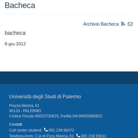
Bacheca
Archivio Bacheca
bacheca
8-giu-2012
Università degli Studi di Palermo
Piazza Marina, 61
90133 - PALERMO
Codice Fiscale 80023730825, Partita IVA 00605880822
Contatti
Call center studenti
091 238 86472
Telefono Amm. C.le di P.zza Marina, 61
091 238 93011