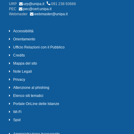
URP
urp@unipa.it
091 238 93666
PEC
pec@cert.unipa.it
Webmaster
webmaster@unipa.it
Accessibilità
Orientamento
Ufficio Relazioni con il Pubblico
Credits
Mappa del sito
Note Legali
Privacy
Attenzione al phishing
Elenco siti tematici
Portale OnLine delle Istanze
Wi-Fi
Spid
Amministrazione trasparente