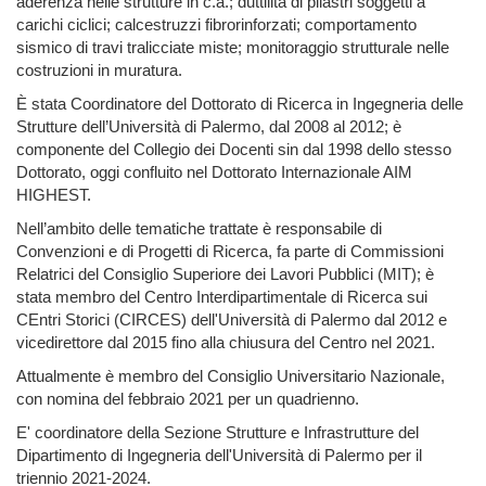
aderenza nelle strutture in c.a.; duttilità di pilastri soggetti a
carichi ciclici; calcestruzzi fibrorinforzati; comportamento
sismico di travi tralicciate miste; monitoraggio strutturale nelle
costruzioni in muratura.
È stata Coordinatore del Dottorato di Ricerca in Ingegneria delle
Strutture dell’Università di Palermo, dal 2008 al 2012; è
componente del Collegio dei Docenti sin dal 1998 dello stesso
Dottorato, oggi confluito nel Dottorato Internazionale AIM
HIGHEST.
Nell’ambito delle tematiche trattate è responsabile di
Convenzioni e di Progetti di Ricerca, fa parte di Commissioni
Relatrici del Consiglio Superiore dei Lavori Pubblici (MIT); è
stata m
embro del Centro Interdipartimentale di Ricerca sui
CEntri Storici (CIRCES) dell'Università di Palermo dal 2012 e
vicedirettore dal 2015 fino alla chiusura del Centro nel 2021.
Attualmente è membro del Consiglio Universitario Nazionale,
con nomina del febbraio 2021 per un quadrienno.
E' coordinatore della Sezione Strutture e Infrastrutture del
Dipartimento di Ingegneria dell'Università di Palermo per il
triennio 2021-2024.