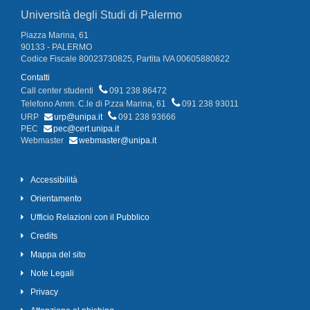
Università degli Studi di Palermo
Piazza Marina, 61
90133 - PALERMO
Codice Fiscale 80023730825, Partita IVA 00605880822
Contatti
Call center studenti
091 238 86472
Telefono Amm. C.le di P.zza Marina, 61
091 238 93011
URP
urp@unipa.it
091 238 93666
PEC
pec@cert.unipa.it
Webmaster
webmaster@unipa.it
Accessibilità
Orientamento
Ufficio Relazioni con il Pubblico
Credits
Mappa del sito
Note Legali
Privacy