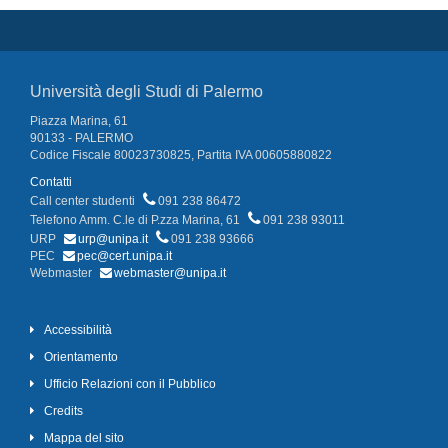
Università degli Studi di Palermo
Piazza Marina, 61
90133 - PALERMO
Codice Fiscale 80023730825, Partita IVA 00605880822
Contatti
Call center studenti
091 238 86472
Telefono Amm. C.le di P.zza Marina, 61
091 238 93011
URP
urp@unipa.it
091 238 93666
PEC
pec@cert.unipa.it
Webmaster
webmaster@unipa.it
Accessibilità
Orientamento
Ufficio Relazioni con il Pubblico
Credits
Mappa del sito