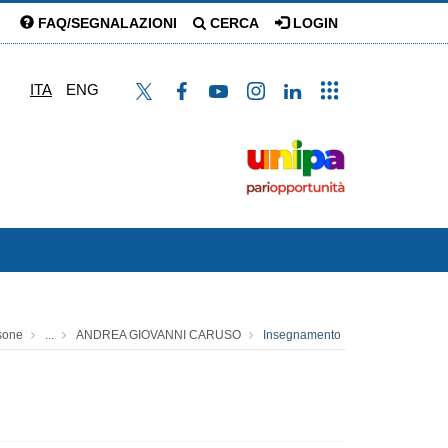
FAQ/SEGNALAZIONI
CERCA
LOGIN
ITA
ENG
sone
...
ANDREA GIOVANNI CARUSO
Insegnamento