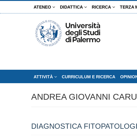
Salta
ATENEO
DIDATTICA
RICERCA
TERZA 
al
contenuto
principale
ATTIVITÀ
CURRICULUM E RICERCA
OPINIO
ANDREA GIOVANNI CAR
DIAGNOSTICA FITOPATOLOG