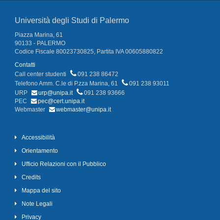
Università degli Studi di Palermo
Piazza Marina, 61
90133 - PALERMO
Codice Fiscale 80023730825, Partita IVA 00605880822
Contatti
Call center studenti
091 238 86472
Telefono Amm. C.le di P.zza Marina, 61
091 238 93011
URP
urp@unipa.it
091 238 93666
PEC
pec@cert.unipa.it
Webmaster
webmaster@unipa.it
Accessibilità
Orientamento
Ufficio Relazioni con il Pubblico
Credits
Mappa del sito
Note Legali
Privacy