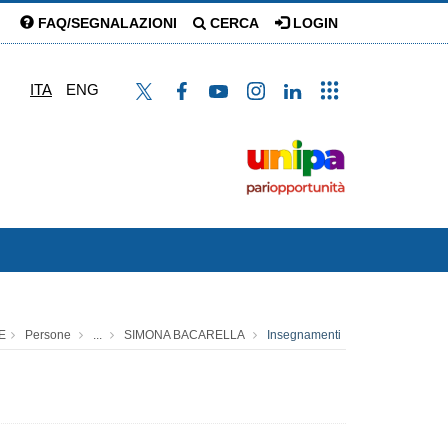
FAQ/SEGNALAZIONI
CERCA
LOGIN
ITA
ENG
E
Persone
...
SIMONA BACARELLA
Insegnamenti