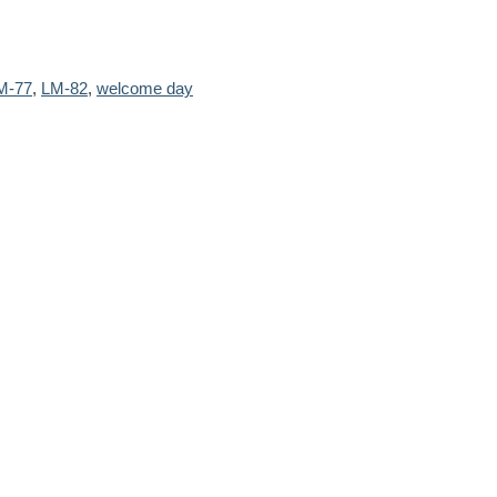
M-77
,
LM-82
,
welcome day