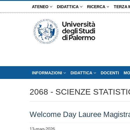
Salta
ATENEO
DIDATTICA
RICERCA
TERZA 
al
contenuto
principale
INFORMAZIONI
DIDATTICA
DOCENTI
MO
2068 - SCIENZE STATIST
Welcome Day Lauree Magistra
13-mag-2026