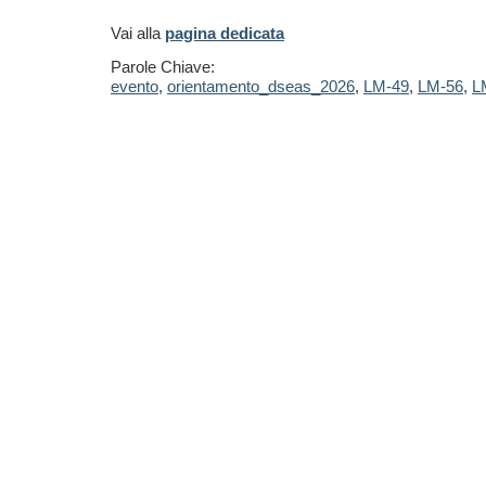
Vai alla
pagina dedicata
Parole Chiave:
evento
,
orientamento_dseas_2026
,
LM-49
,
LM-56
,
L