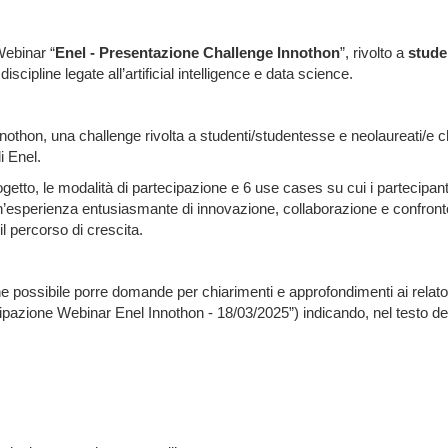
ebinar “
Enel - Presentazione Challenge Innothon
”,
rivolto a
stude
scipline legate all’artificial intelligence e data science.
Innothon, una challenge rivolta a studenti/studentesse e neolaureati/e c
i Enel.
ogetto, le modalità di partecipazione e 6 use cases su cui i partecipanti
n’esperienza entusiasmante di innovazione, collaborazione e confronto s
l percorso di crescita.
e possibile porre domande per chiarimenti e approfondimenti ai relatori
ipazione Webinar Enel Innothon - 18/03/2025”) indicando, nel testo del