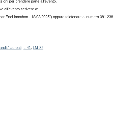
ruzioni per prendere parte all’evento.
vo all’evento scrivere a:
inar Enel Innothon - 18/03/2025”) oppure telefonare al numero 091.2386
ndi / laureati
,
L-41
,
LM-82