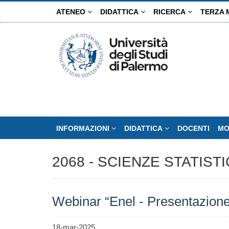
Salta
ATENEO
DIDATTICA
RICERCA
TERZA 
al
contenuto
principale
INFORMAZIONI
DIDATTICA
DOCENTI
MO
2068 - SCIENZE STATIST
Webinar “Enel - Presentazion
18-mar-2025