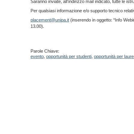
Saranno inviate, all’indirizzo mail indicato, tutte le ist
Per qualsiasi informazione e/o supporto tecnico relati
placement@unipa.it
(inserendo in oggetto: “Info Web
13.00).
Parole Chiave:
evento
,
opportunità per studenti
,
opportunità per laurea