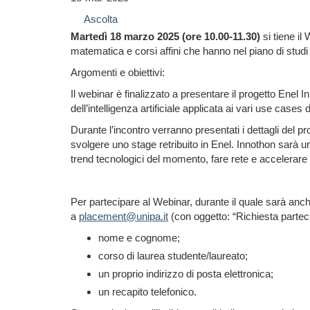
Ascolta
Martedì 18 marzo 2025 (ore 10.00-11.30)
si tiene il
W
matematica e corsi affini che hanno nel piano di studi di
Argomenti e obiettivi:
Il webinar è finalizzato a presentare il progetto Enel 
dell’intelligenza artificiale applicata ai vari use cases d
Durante l’incontro verranno presentati i dettagli del pr
svolgere uno stage retribuito in Enel. Innothon sarà u
trend tecnologici del momento, fare rete e accelerare i
Per partecipare al Webinar, durante il quale sarà anch
a
placement@unipa.it
(con oggetto: “Richiesta partec
nome e cognome;
corso di laurea studente/laureato;
un proprio indirizzo di posta elettronica;
un recapito telefonico.