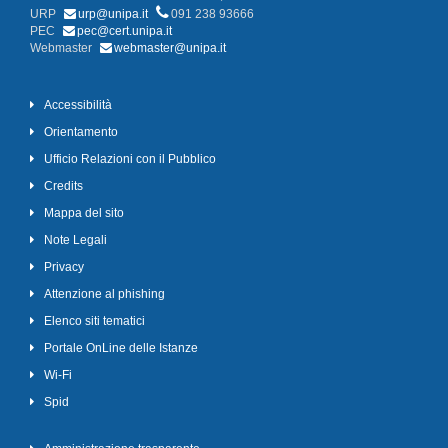
URP
urp@unipa.it
091 238 93666
PEC
pec@cert.unipa.it
Webmaster
webmaster@unipa.it
Accessibilità
Orientamento
Ufficio Relazioni con il Pubblico
Credits
Mappa del sito
Note Legali
Privacy
Attenzione al phishing
Elenco siti tematici
Portale OnLine delle Istanze
Wi-Fi
Spid