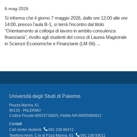
6-mag-2026
Si informa che il giorno 7 maggio 2026, dalle ore 12:00 alle ore
14:00, presso l'aula B-1, si terrà l'incontro dal titolo
"Orientamento ai colloqui di lavoro in ambito consulenza
finanziaria", rivolto agli studenti del corso di Laurea Magistrale
in Scienze Economiche e Finanziarie (LM-56) ...
Università degli Studi di Palermo
Piazza Marina, 61
90133 - PALERMO
Codice Fiscale 80023730825, Partita IVA 00605880822
Contatti
Call center studenti
091 238 86472
Telefono Amm. C.le di P.zza Marina, 61
091 238 93011