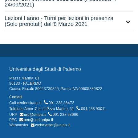
24/09/2021)
Lezioni I anno - Turni per lezioni in presenza
(Solo prenotati) dall'8 Marzo 2021
Università degli Studi di Palermo
Piazza Marina, 61
90133 - PALERMO
Codice Fiscale 80023730825, Partita IVA 00605880822
Contatti
Call center studenti
091 238 86472
Telefono Amm. C.le di P.zza Marina, 61
091 238 93011
URP
urp@unipa.it
091 238 93666
PEC
pec@cert.unipa.it
Webmaster
webmaster@unipa.it