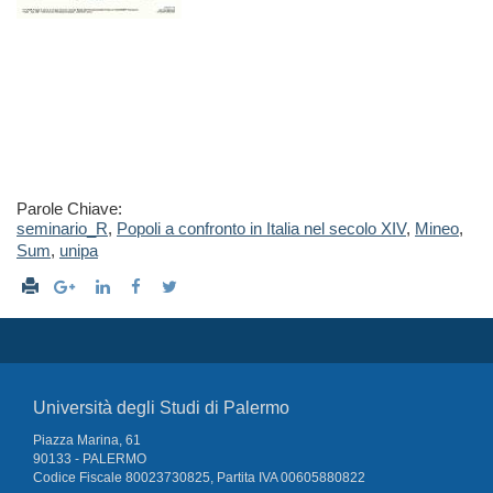
Parole Chiave:
seminario_R
,
Popoli a confronto in Italia nel secolo XIV
,
Mineo
,
Sum
,
unipa
Università degli Studi di Palermo
Piazza Marina, 61
90133 - PALERMO
Codice Fiscale 80023730825, Partita IVA 00605880822