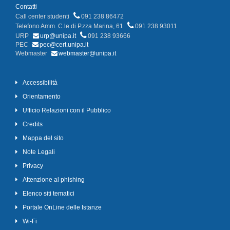
Contatti
Call center studenti
091 238 86472
Telefono Amm. C.le di P.zza Marina, 61
091 238 93011
URP
urp@unipa.it
091 238 93666
PEC
pec@cert.unipa.it
Webmaster
webmaster@unipa.it
Accessibilità
Orientamento
Ufficio Relazioni con il Pubblico
Credits
Mappa del sito
Note Legali
Privacy
Attenzione al phishing
Elenco siti tematici
Portale OnLine delle Istanze
Wi-Fi