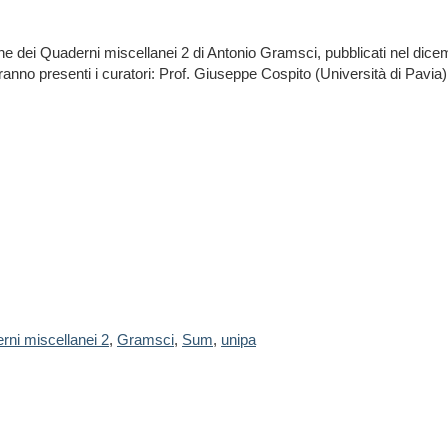
e dei Quaderni miscellanei 2 di Antonio Gramsci, pubblicati nel dicem
ranno presenti i curatori: Prof. Giuseppe Cospito (Università di Pavia)
rni miscellanei 2
,
Gramsci
,
Sum
,
unipa