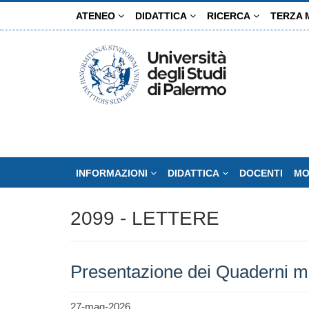
Salta
ATENEO
DIDATTICA
RICERCA
TERZA 
al
contenuto
principale
INFORMAZIONI
DIDATTICA
DOCENTI
MO
2099 - LETTERE
Presentazione dei Quaderni mis
27-mag-2026