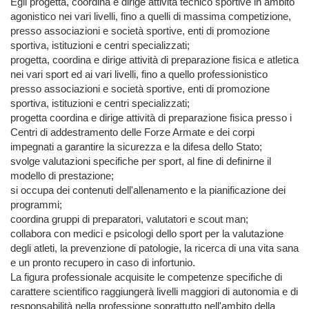
Egli progetta, coordina e dirige attività tecnico sportive in ambito 
agonistico nei vari livelli, fino a quelli di massima competizione, 
presso associazioni e società sportive, enti di promozione 
sportiva, istituzioni e centri specializzati;

progetta, coordina e dirige attività di preparazione fisica e atletica 
nei vari sport ed ai vari livelli, fino a quello professionistico 
presso associazioni e società sportive, enti di promozione 
sportiva, istituzioni e centri specializzati;

progetta coordina e dirige attività di preparazione fisica presso i 
Centri di addestramento delle Forze Armate e dei corpi 
impegnati a garantire la sicurezza e la difesa dello Stato;

svolge valutazioni specifiche per sport, al fine di definirne il 
modello di prestazione;

si occupa dei contenuti dell'allenamento e la pianificazione dei 
programmi;

coordina gruppi di preparatori, valutatori e scout man;

collabora con medici e psicologi dello sport per la valutazione 
degli atleti, la prevenzione di patologie, la ricerca di una vita sana 
e un pronto recupero in caso di infortunio.

La figura professionale acquisite le competenze specifiche di 
carattere scientifico raggiungerà livelli maggiori di autonomia e di 
responsabilità nella professione soprattutto nell'ambito della 