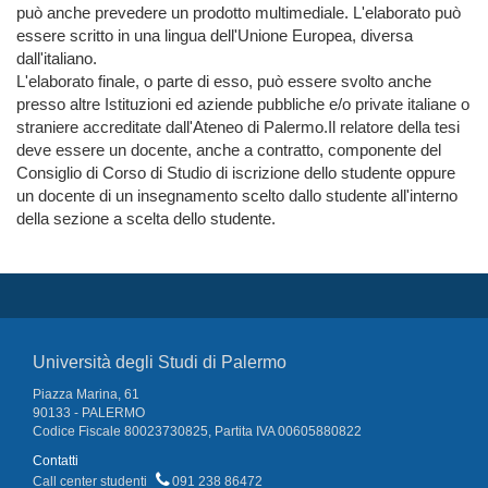
può anche prevedere un prodotto multimediale. L'elaborato può 
essere scritto in una lingua dell'Unione Europea, diversa 
dall'italiano.

L'elaborato finale, o parte di esso, può essere svolto anche 
presso altre Istituzioni ed aziende pubbliche e/o private italiane o 
straniere accreditate dall'Ateneo di Palermo.Il relatore della tesi 
deve essere un docente, anche a contratto, componente del

Consiglio di Corso di Studio di iscrizione dello studente oppure 
un docente di un insegnamento scelto dallo studente all'interno 
della sezione a scelta dello studente.
Università degli Studi di Palermo
Piazza Marina, 61
90133 - PALERMO
Codice Fiscale 80023730825, Partita IVA 00605880822
Contatti
Call center studenti
091 238 86472