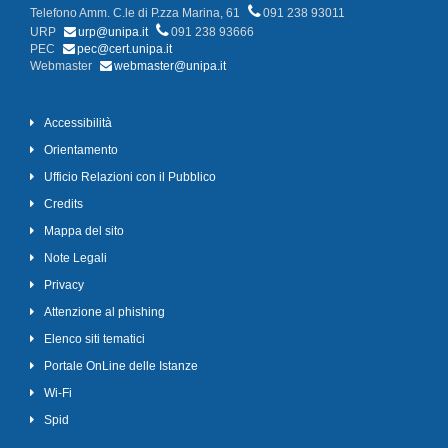
Telefono Amm. C.le di P.zza Marina, 61
091 238 93011
URP
urp@unipa.it
091 238 93666
PEC
pec@cert.unipa.it
Webmaster
webmaster@unipa.it
Accessibilità
Orientamento
Ufficio Relazioni con il Pubblico
Credits
Mappa del sito
Note Legali
Privacy
Attenzione al phishing
Elenco siti tematici
Portale OnLine delle Istanze
Wi-Fi
Spid