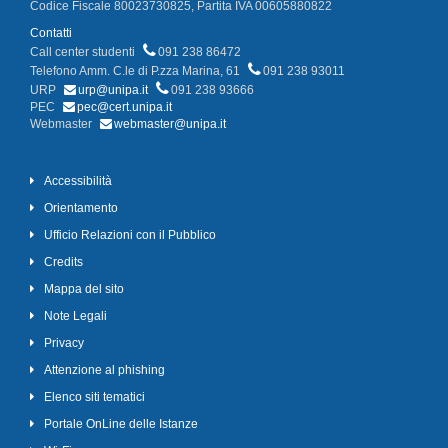
Codice Fiscale 80023730825, Partita IVA 00605880822
Contatti
Call center studenti
091 238 86472
Telefono Amm. C.le di P.zza Marina, 61
091 238 93011
URP
urp@unipa.it
091 238 93666
PEC
pec@cert.unipa.it
Webmaster
webmaster@unipa.it
Accessibilità
Orientamento
Ufficio Relazioni con il Pubblico
Credits
Mappa del sito
Note Legali
Privacy
Attenzione al phishing
Elenco siti tematici
Portale OnLine delle Istanze