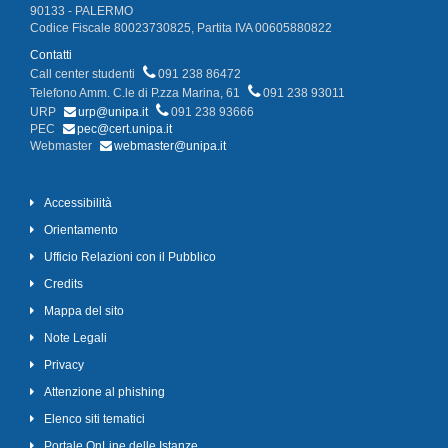
90133 - PALERMO
Codice Fiscale 80023730825, Partita IVA 00605880822
Contatti
Call center studenti
091 238 86472
Telefono Amm. C.le di P.zza Marina, 61
091 238 93011
URP
urp@unipa.it
091 238 93666
PEC
pec@cert.unipa.it
Webmaster
webmaster@unipa.it
Accessibilità
Orientamento
Ufficio Relazioni con il Pubblico
Credits
Mappa del sito
Note Legali
Privacy
Attenzione al phishing
Elenco siti tematici
Portale OnLine delle Istanze