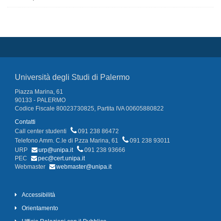
Università degli Studi di Palermo
Piazza Marina, 61
90133 - PALERMO
Codice Fiscale 80023730825, Partita IVA 00605880822
Contatti
Call center studenti
091 238 86472
Telefono Amm. C.le di P.zza Marina, 61
091 238 93011
URP
urp@unipa.it
091 238 93666
PEC
pec@cert.unipa.it
Webmaster
webmaster@unipa.it
Accessibilità
Orientamento