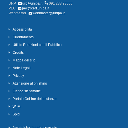
URP
urp@unipa.it
091 238 93666
PEC
pec@cert.unipa.it
Webmaster
webmaster@unipa.it
Accessibilità
Orientamento
Ufficio Relazioni con il Pubblico
Credits
Mappa del sito
Note Legali
Privacy
Attenzione al phishing
Elenco siti tematici
Portale OnLine delle Istanze
Wi-Fi
Spid
Amministrazione trasparente