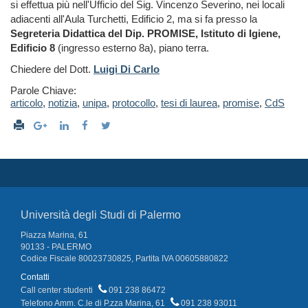
si effettua più nell'Ufficio del Sig. Vincenzo Severino, nei locali
adiacenti all'Aula Turchetti, Edificio 2, ma si fa presso la
Segreteria Didattica del Dip. PROMISE, Istituto di Igiene,
Edificio 8
(ingresso esterno 8a), piano terra.
Chiedere del Dott.
Luigi Di Carlo
Parole Chiave:
articolo
,
notizia
,
unipa
,
protocollo
,
tesi di laurea
,
promise
,
CdS
Università degli Studi di Palermo
Piazza Marina, 61
90133 - PALERMO
Codice Fiscale 80023730825, Partita IVA 00605880822
Contatti
Call center studenti
091 238 86472
Telefono Amm. C.le di P.zza Marina, 61
091 238 93011