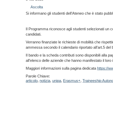
Ascolta
Si informano gli studenti dell’Ateneo che è stato pubbl
Il Programma riconosce agli studenti selezionati un co
candidati.
Verranno finanziate le richieste di mobilità che rispetti
ammessa secondo
il
calendario riportato all’art.5 d
Il bando e la scheda contributi sono disponibili alla p
all’elenco delle aziende che hanno manifestato il loro 
Maggiori informazioni sulla pagina dedicata
https://w
Parole Chiave:
articolo
,
notizia
,
unipa
,
Erasmus+
,
Traineeship Auto