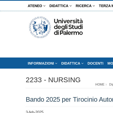
Salta
ATENEO
DIDATTICA
RICERCA
TERZA 
al
contenuto
principale
INFORMAZIONI
DIDATTICA
DOCENTI
MO
2233 - NURSING
HOME
Di
Bando 2025 per Tirocinio Au
3-feb-2025