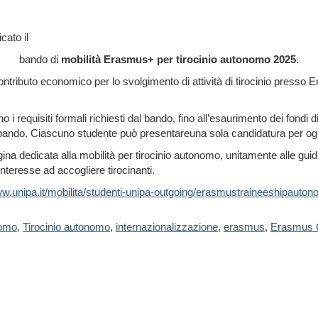
icato il
bando di
mobilità Erasmus+ per tirocinio autonomo 2025
.
ntributo economico per lo svolgimento di attività di tirocinio presso
no i requisiti formali richiesti dal bando, fino all’esaurimento dei fondi
el bando. Ciascuno studente può presentareuna sola candidatura per og
agina dedicata alla mobilità per tirocinio autonomo, unitamente alle guid
interesse ad accogliere tirocinanti.
ww.unipa.it/mobilita/studenti-unipa-outgoing/erasmustraineeshipauton
nomo
,
Tirocinio autonomo
,
internazionalizzazione
,
erasmus
,
Erasmus O