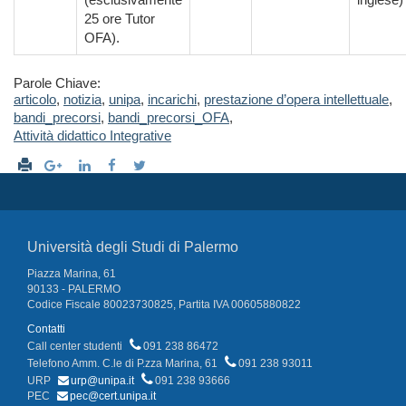
25 ore Tutor
OFA).
Parole Chiave:
articolo
,
notizia
,
unipa
,
incarichi
,
prestazione d’opera intellettuale
,
bandi_precorsi
,
bandi_precorsi_OFA
,
Attività didattico Integrative
Università degli Studi di Palermo
Piazza Marina, 61
90133 - PALERMO
Codice Fiscale 80023730825, Partita IVA 00605880822
Contatti
Call center studenti
091 238 86472
Telefono Amm. C.le di P.zza Marina, 61
091 238 93011
URP
urp@unipa.it
091 238 93666
PEC
pec@cert.unipa.it