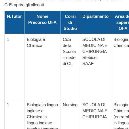
CdS aprire gli allegati.
N.Tutor
Nome
Corsi
Dipartimento
Area d
Precorso OFA
di
saper
Studio
OFA
1
Biologia e
CdS
SCUOLA DI
Biologia
Chimica
della
MEDICINA E
Chimica
Scuola
CHIRURGIA
– sede
Stebicef
di CL
SAAF
1
Biologia in lingua
Nursing
SCUOLA DI
Biologia
inglese e
MEDICINA E
Chimica
Chimica in
CHIRURGIA
(entram
lingua inglese –
in lingua
(esclusivamente
inglese)