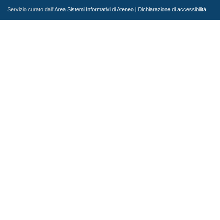
Servizio curato dall'
Area Sistemi Informativi di Ateneo
|
Dichiarazione di accessibilità