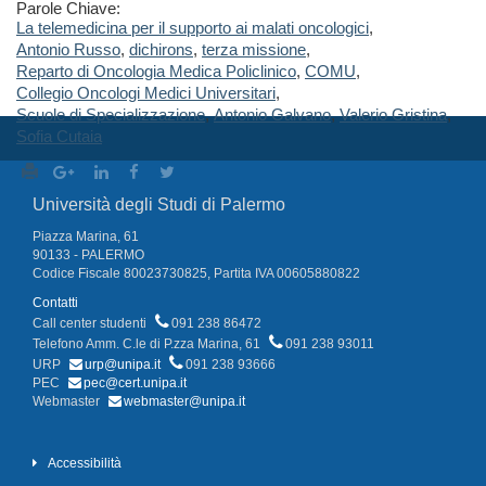
Parole Chiave:
La telemedicina per il supporto ai malati oncologici
,
Antonio Russo
,
dichirons
,
terza missione
,
Reparto di Oncologia Medica Policlinico
,
COMU
,
Collegio Oncologi Medici Universitari
,
Scuole di Specializzazione
,
Antonio Galvano
,
Valerio Gristina
,
Sofia Cutaia
Università degli Studi di Palermo
Piazza Marina, 61
90133 - PALERMO
Codice Fiscale 80023730825, Partita IVA 00605880822
Contatti
Call center studenti
091 238 86472
Telefono Amm. C.le di P.zza Marina, 61
091 238 93011
URP
urp@unipa.it
091 238 93666
PEC
pec@cert.unipa.it
Webmaster
webmaster@unipa.it
Accessibilità