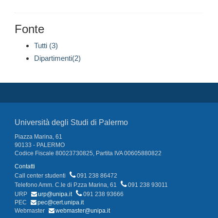
Fonte
Tutti (3)
Dipartimenti(2)
Università degli Studi di Palermo
Piazza Marina, 61
90133 - PALERMO
Codice Fiscale 80023730825, Partita IVA 00605880822
Contatti
Call center studenti
091 238 86472
Telefono Amm. C.le di P.zza Marina, 61
091 238 93011
URP
urp@unipa.it
091 238 93666
PEC
pec@cert.unipa.it
Webmaster
webmaster@unipa.it