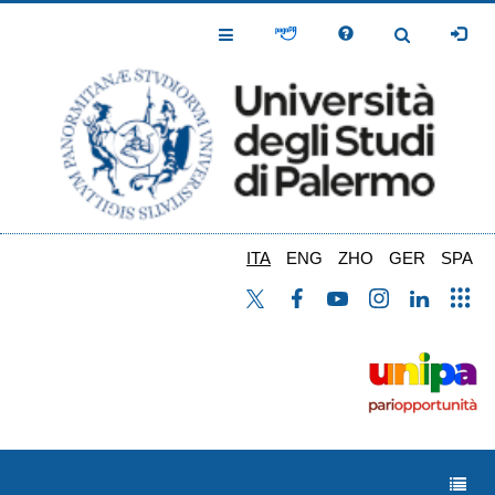
Salta
al
Toggle
Toggle
contenuto
Navigation
Navigation
principale
ITA
ENG
ZHO
GER
SPA