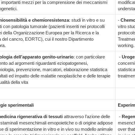
ci importanti mezzi per la comprensione dei meccanismi
modificat
ogenetici.
understa
iosensibilità e chemioresistenza
: studi in vitro e su
-
Chemos
i con patologia tumorale (pazienti inseriti nei protocolli
vitro stu
i della Organizzazione Europea per la Ricerca e la
protocol
a del cancro, EORTC), cui il nostro Dipartimento
Treatmen
ra.
working.
logia dell’apparato genito-urinario
: con particolare
-
Uroge
mento ad argomenti riguardanti eziopatogenesi,
concerni
iologia, prevenzione, marcatori, elaborazione statistica
statisti
ultati ed impatto delle malattie neoplastiche e delle terapie
treatment
ualità della vita
gie sperimentali
Experim
edicina rigenerativa di tessuti
attraverso l’azione delle
-
Regene
e staminali mesenchimali emopoietiche o di origine adipose
mesenchy
se di sperimentazione in vitro e in vivo su modello animale
over that