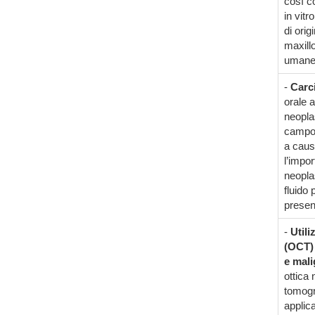
così c
in vitr
di orig
maxill
umane d
-
Carc
orale a
neopla
campo 
a caus
l’impor
neoplas
fluido
present
-
Util
(OCT) 
e mali
ottica 
tomogra
applica