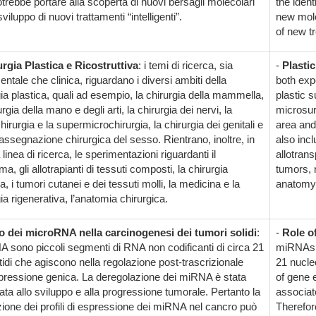
trebbe portare alla scoperta di nuovi bersagli molecolari
the ident
sviluppo di nuovi trattamenti “intelligenti”.
new mole
of new t
rgia Plastica e Ricostruttiva
: i temi di ricerca, sia
-
Plasti
ntale che clinica, riguardano i diversi ambiti della
both expe
ia plastica, quali ad esempio, la chirurgia della mammella,
plastic 
urgia della mano e degli arti, la chirurgia dei nervi, la
microsur
irurgia e la supermicrochirurgia, la chirurgia dei genitali e
area and
iassegnazione chirurgica del sesso. Rientrano, inoltre, in
also inc
linea di ricerca, le sperimentazioni riguardanti il
allotrans
ma, gli allotrapianti di tessuti composti, la chirurgia
tumors, 
a, i tumori cutanei e dei tessuti molli, la medicina e la
anatomy
ia rigenerativa, l’anatomia chirurgica.
o dei microRNA nella carcinogenesi dei tumori solidi
:
-
Role o
A sono piccoli segmenti di RNA non codificanti di circa 21
miRNAs 
tidi che agiscono nella regolazione post-trascrizionale
21 nucleo
spressione genica. La deregolazione dei miRNA è stata
of gene 
ta allo sviluppo e alla progressione tumorale. Pertanto la
associat
zione dei profili di espressione dei miRNA nel cancro può
Therefor