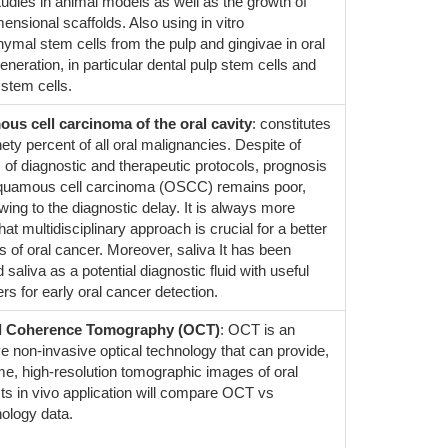
tudies in animal models as well as the growth of
ensional scaffolds. Also using in vitro
mal stem cells from the pulp and gingivae in oral
neration, in particular dental pulp stem cells and
 stem cells.
us cell carcinoma of the oral cavity
: constitutes
ety percent of all oral malignancies. Despite of
 of diagnostic and therapeutic protocols, prognosis
squamous cell carcinoma (OSCC) remains poor,
wing to the diagnostic delay. It is always more
hat multidisciplinary approach is crucial for a better
s of oral cancer. Moreover, saliva It has been
saliva as a potential diagnostic fluid with useful
rs for early oral cancer detection.
l Coherence Tomography (OCT)
: OCT is an
ve non-invasive optical technology that can provide,
ime, high-resolution tomographic images of oral
Its in vivo application will compare OCT vs
hology data.