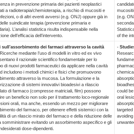
tenza in prevenzione primaria dei pazienti neoplastici
candidat
ti a radioterapia/chemioterapia, a rischio di mucositi e
mucositi
fezioni, o di altri eventi avversi (e.g. ONJ) oppure già in
(e.g. ON
delle suindicate terapia (prevenzione primaria e
secondar
ria). L’analisi statistica risulta indispensabile nella
Statistic
ione dell’efficacia dell’intervento.
of the in
i sull’assorbimento dei farmaci attraverso la cavità
-
Studie
 Ricerche mediante l’uso di modelli in vitro ed ex vivo
Research
entano il razionale scientifico fondamentale per lo
fundamen
o di nuovi prodotti farmaceutici da applicare nella cavità
pharmaceu
ed includono i metodi chimici e fisici che promuovono
chemical
rbimento attraverso la mucosa. La formulazione e la
absorpti
rizzazione di sistemi innovativi bioadesivi a rilascio
bioadhes
llato di farmaco (compresse matriciali, film) possono
could be 
ire un beneficio non solo per il trattamento loco-regionale
oral lesi
lesioni orali, ma anche, essendo un mezzo per migliorare
absorptio
bimento del farmaco, per ottenere effetti sistemici con la
targeted
lità di un rilascio mirato del farmaco e della riduzione delle
avoiding
a somministrare evitando un assorbimento aspecifico e gli
unwanted
 indesiderati dose-dipendenti.