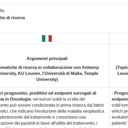
lta
he di ricerca
Argomenti principali
ematiche di ricerca in collaborazione con Antwerp
(Topic
iversity, KU Leuven, l’Università di Malta, Temple
Leuve
University)
ri prognostici, predittivi ed endpoint surrogati di
-
Progno
cia in Oncologia
: nei tumori solidi la scelta del
endpoint
mento può essere condizionata in prima istanza dai fattori
solid tum
tici, che indicano l’evoluzione della malattia neoplastica
which pr
ndentemente dal trattamento e consentono una
evolutio
icazione dei pazienti in base all’utilità del trattamento; i
patients’