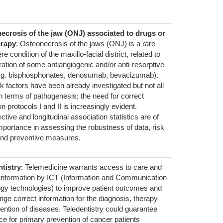
ecrosis of the jaw (ONJ) associated to drugs or
erapy
: Osteonecrosis of the jaws (ONJ) is a rare
e condition of the maxillo-facial district, related to
ration of some antiangiogenic and/or anti-resorptive
.g. bisphosphonates, denosumab, bevacizumab).
k factors have been already investigated but not all
in terms of pathogenesis; the need for correct
n protocols I and II is increasingly evident.
tive and longitudinal association statistics are of
importance in assessing the robustness of data, risk
and preventive measures.
tistry
: Telemedicine warrants access to care and
information by ICT (Information and Communication
gy technologies) to improve patient outcomes and
nge correct information for the diagnosis, therapy
ention of diseases. Teledentistry could guarantee
ce for primary prevention of cancer patients