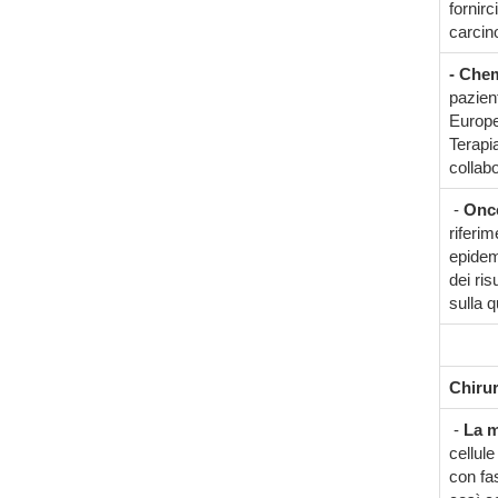
fornir
carcin
- Chem
pazient
Europe
Terapi
collabo
-
Onco
riferi
epidem
dei ris
sulla q
Chirur
-
La m
cellul
con fa