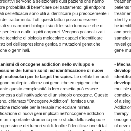
 predittivi servono a selezionare quei pazienti che hanno
treatment
e probabilità di beneficiare del trattamento; gli endpoint
patients 
ti dell’efficacia sono utili a identificare più precocemente i
treatment
ti del trattamento. Tutti questi fattori possono essere
identify 
icati su campioni biologici sia di tessuto tumorale che di
be identi
periferico o altri liquidi corporei. Vengono poi analizzati
and peri
te tecniche di biologia molecolare capaci d’identificare
samples 
cazioni dell’espressione genica o mutazioni genetiche
reveal g
che o germinali.
gene mu
anismi di oncogene addiction nello sviluppo e
-
Mechan
ssione dei tumori solidi ed identificazione di nuovi
develop
li molecolari per le target therapies
: Le cellule tumorali
identifi
gono molteplici alterazioni genetiche ed epigenetiche;
develop
ante questa complessità la loro crescita può essere
multiple 
messa dall’inattivazione di un singolo oncogene. Questo
complexi
no, chiamato “Oncogene Addiction”, fornisce una
of a sin
zione razionale per la terapia molecolare mirata.
Addiction
ificazione di nuovi geni implicati nell’oncogene addiction
therapy. 
ce un importante strumento per lo studio dello sviluppo e
oncogene
rogressione dei tumori solidi. Inoltre l’identificazione di tali
of devel