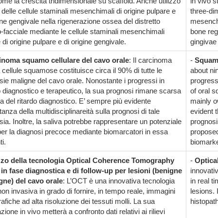
ome la crescita tridimensionale su scaffold. Anche utilizzo
in vivo s
o delle cellule staminali mesenchimali di origine pulpare e
three-dim
ine gengivale nella rigenerazione ossea del distretto
mesenchy
o-facciale mediante le cellule staminali mesenchimali
bone rege
i origine pulpare e di origine gengivale.
gingivae
inoma squamo cellulare del cavo orale
: Il carcinoma
-
Squamo
 cellule squamose costituisce circa il 90% di tutte le
about nin
sie maligne del cavo orale. Nonostante i progressi in
progress
diagnostico e terapeutico, la sua prognosi rimane scarsa
of oral 
a del ritardo diagnostico. E’ sempre più evidente
mainly o
tanza della multidisciplinareità sulla prognosi di tale
evident t
ia. Inoltre, la saliva potrebbe rappresentare un potenziale
prognosi
 per la diagnosi precoce mediante biomarcatori in essa
proposed 
i.
biomarke
izzo della tecnologia Optical Coherence Tomography
-
Optica
in fase diagnostica e di follow-up per lesioni (benigne
innovati
gne) del cavo orale
: L’OCT è una innovativa tecnologia
in real t
non invasiva in grado di fornire, in tempo reale, immagini
lesions. 
fiche ad alta risoluzione dei tessuti molli. La sua
histopat
zione in vivo metterà a confronto dati relativi ai rilievi