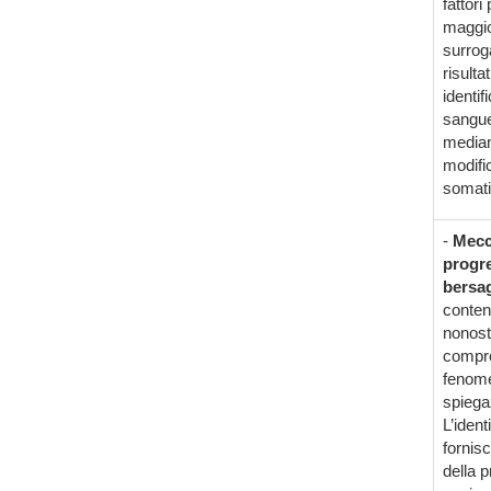
fattori
maggior
surroga
risulta
identif
sangue 
median
modifi
somati
-
Mecc
progre
bersag
conten
nonost
compro
fenome
spiega
L’ident
fornis
della p