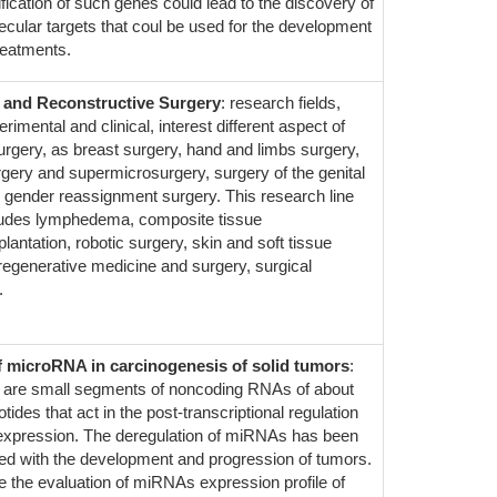
ification of such genes could lead to the discovery of
cular targets that coul be used for the development
reatments.
c and Reconstructive Surgery
: research fields,
rimental and clinical, interest different aspect of
surgery, as breast surgery, hand and limbs surgery,
gery and supermicrosurgery, surgery of the genital
 gender reassignment surgery. This research line
ludes lymphedema, composite tissue
plantation, robotic surgery, skin and soft tissue
regenerative medicine and surgery, surgical
.
f microRNA in carcinogenesis of solid tumors
:
are small segments of noncoding RNAs of about
tides that act in the post-transcriptional regulation
expression. The deregulation of miRNAs has been
ed with the development and progression of tumors.
e the evaluation of miRNAs expression profile of