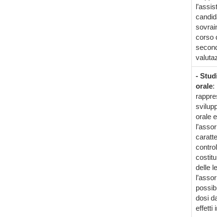
l’assis
candida
sovrain
corso 
seconda
valutaz
- Stud
orale
:
rappres
svilupp
orale 
l’asso
caratte
contro
costitu
delle 
l’assor
possibi
dosi d
effetti