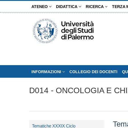
Salta
ATENEO
DIDATTICA
RICERCA
TERZA 
al
contenuto
principale
INFORMAZIONI
COLLEGIO DEI DOCENTI
QU
D014 - ONCOLOGIA E CH
Tema
Tematiche XXXIX Ciclo