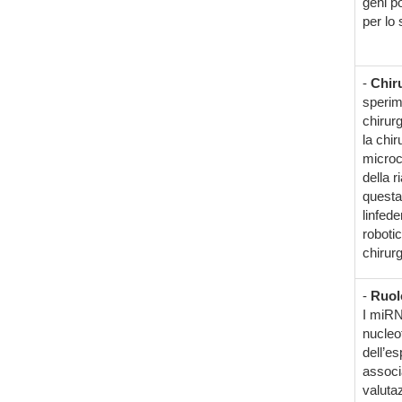
geni po
per lo 
-
Chiru
sperime
chirurg
la chir
microch
della r
questa 
linfede
robotic
chirurg
-
Ruol
I miRN
nucleo
dell’e
associa
valuta