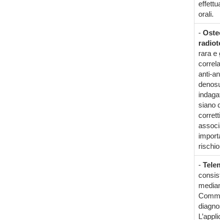
effettu
orali.
-
Oste
radiot
rara e 
correla
anti-an
denosu
indaga
siano d
corrett
associa
importa
rischio
-
Tele
consist
mediant
Commun
diagno
L’appl