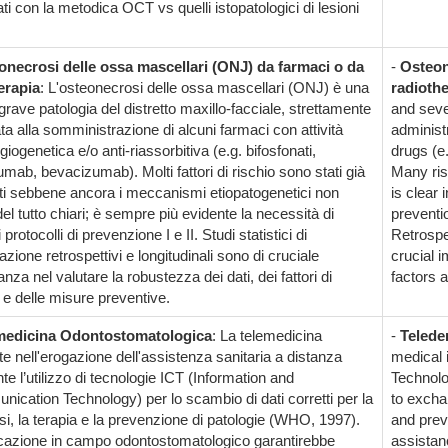
ati con la metodica OCT vs quelli istopatologici di lesioni
onecrosi delle ossa mascellari (ONJ) da farmaci o da
-
Osteon
erapia
: L'osteonecrosi delle ossa mascellari (ONJ) è una
radioth
grave patologia del distretto maxillo-facciale, strettamente
and sever
ta alla somministrazione di alcuni farmaci con attività
administ
giogenetica e/o anti-riassorbitiva (e.g. bifosfonati,
drugs (e
mab, bevacizumab). Molti fattori di rischio sono stati già
Many ris
ti sebbene ancora i meccanismi etiopatogenetici non
is clear 
el tutto chiari; è sempre più evidente la necessità di
preventio
i protocolli di prevenzione I e II. Studi statistici di
Retrospec
zione retrospettivi e longitudinali sono di cruciale
crucial 
nza nel valutare la robustezza dei dati, dei fattori di
factors 
 e delle misure preventive.
medicina Odontostomatologica
: La telemedicina
-
Teleden
e nell'erogazione dell'assistenza sanitaria a distanza
medical 
e l’utilizzo di tecnologie ICT (Information and
Technolo
ication Technology) per lo scambio di dati corretti per la
to excha
si, la terapia e la prevenzione di patologie (WHO, 1997).
and prev
icazione in campo odontostomatologico garantirebbe
assistan