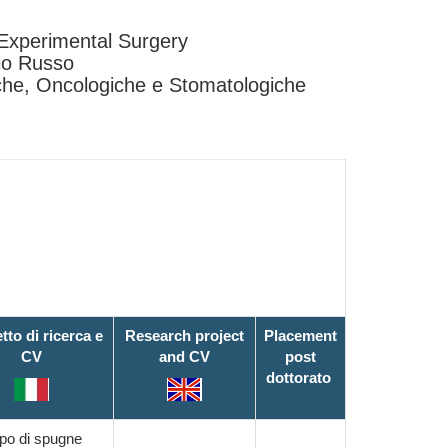
Experimental Surgery
nio Russo
iche, Oncologiche e Stomatologiche
tto di ricerca e
Research project
Placement
CV
and CV
post
dottorato
po di spugne