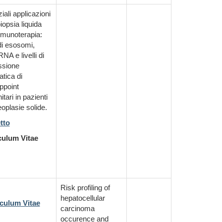
iali applicazioni
biopsia liquida
mmunoterapia:
di esosomi,
NA e livelli di
ssione
tica di
ppoint
tari in pazienti
oplasie solide.
tto
culum Vitae
Risk profiling of
hepatocellular
culum Vitae
carcinoma
occurence and