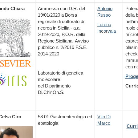
ando
Chiara
Ammessa con D.R. del
Antonio
Potenz
19/01/2020 a Borsa
Russo
della 
regionale di dottorato di
nell’i
Lorena
ricerca in Sicilia - a.a.
ruolo 
Incorvaia
2019-2020, P.O.R. della
microR
Regione Siciliana,
Avviso
espre
pubblico n. 2/2019
F.S.E.
plasma
2014-2020
check
immuni
con ne
Laboratorio di genetica
Proge
molecolare
del
Dipartimento
Curri
Di.Chir.On.S.
Celsa Ciro
58.01 Gastroenterologia ed
Vito Di
epatologia
Marco
Curri