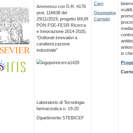
Caro
bioerod
Ammesso con D.R. 4176
multif
prot. 116638 del
Giuseppina
promo
29/11/2019,
progetto MIUR
Campisi
proces
PON FSE-FESR Ricerca
median
e Innovazione 2014-2020,
contro
“Dottorati innovativi a
antibio
caratterizzazione
antios
industriale”
in chi
Proge
Curri
Laboratorio di Tecnologia
farmaceutica n. 19-20
Dipartimento STEBICEF