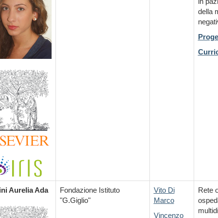
in paz
della 
negati
Proge
Curri
ni Aurelia Ada
Fondazione Istituto
Vito Di
Rete 
"G.Giglio"
Marco
ospeda
multid
Vincenzo