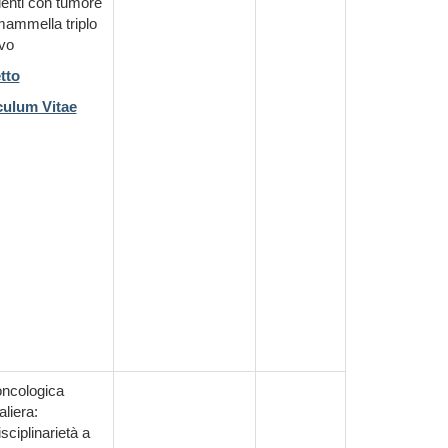
ienti con tumore
mammella triplo
vo
tto
culum Vitae
oncologica
liera:
isciplinarietà a