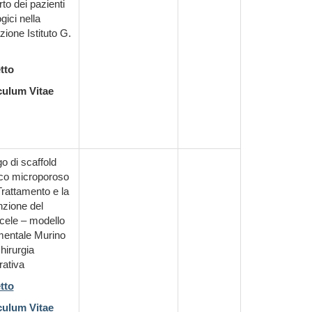
to dei pazienti
gici nella
ione Istituto G.
tto
culum Vitae
o di scaffold
ico microporoso
 Trattamento e la
zione del
cele – modello
mentale Murino
chirurgia
rativa
tto
culum Vitae