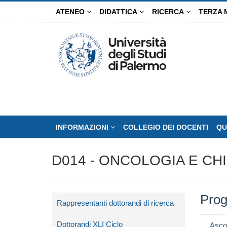
Salta
ATENEO
DIDATTICA
RICERCA
TERZA 
al
contenuto
principale
INFORMAZIONI
COLLEGIO DEI DOCENTI
QU
D014 - ONCOLOGIA E CH
Prog
Rappresentanti dottorandi di ricerca
Dottorandi XLI Ciclo
Asco