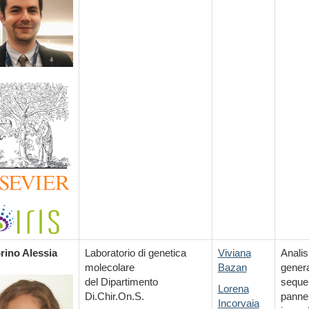
rino Alessia
Laboratorio di genetica
Viviana
Analis
molecolare
Bazan
genera
del Dipartimento
seque
Lorena
Di.Chir.On.S.
pannel
Incorvaia