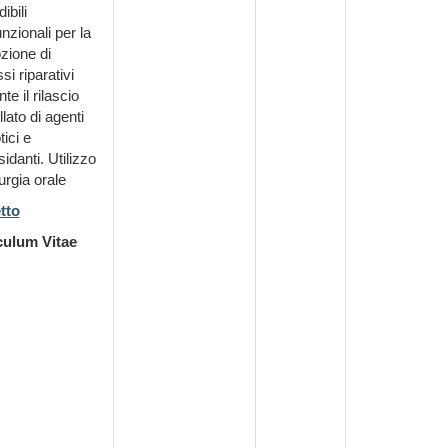
ibili
unzionali per la
zione di
si riparativi
te il rilascio
llato di agenti
tici e
sidanti. Utilizzo
rurgia orale
tto
culum Vitae