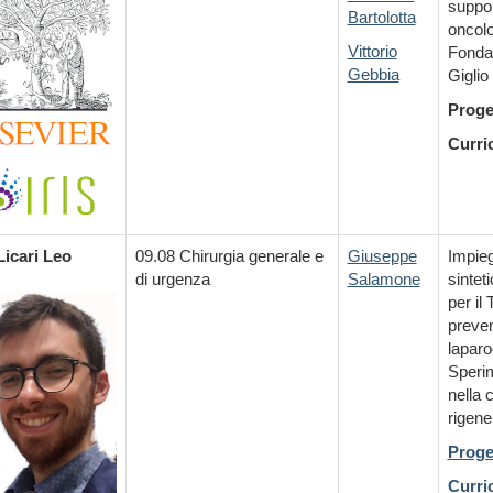
suppor
Bartolotta
oncolo
Vittorio
Fondaz
Gebbia
Giglio
Proge
Curri
Licari Leo
09.08 Chirurgia generale e
Giuseppe
Impieg
di urgenza
Salamone
sintet
per il
preven
laparo
Speri
nella 
rigene
Proge
Curri