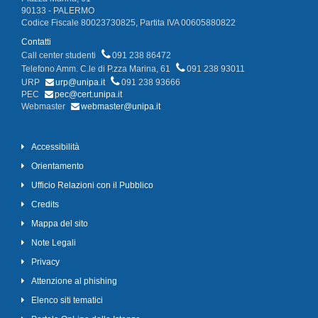
90133 - PALERMO
Codice Fiscale 80023730825, Partita IVA 00605880822
Contatti
Call center studenti
091 238 86472
Telefono Amm. C.le di P.zza Marina, 61
091 238 93011
URP
urp@unipa.it
091 238 93666
PEC
pec@cert.unipa.it
Webmaster
webmaster@unipa.it
Accessibilità
Orientamento
Ufficio Relazioni con il Pubblico
Credits
Mappa del sito
Note Legali
Privacy
Attenzione al phishing
Elenco siti tematici