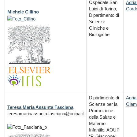
Ospedale San
Adria
Luigi di Torino,
Cord
Michele Cillino
Dipartimento di
Scienze
Cliniche e
Biologiche
Dipartimento di
Anna
Scienze per la
Giam
Teresa Maria Assunta Fasciana
Promozione
teresamariaassunta.fasciana@unipa.it
della Salute e
Materno
Infantile
, AOUP
“P. Giaccone”