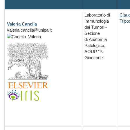
Laboratorio di
Claud
Immunologia
Tripo
Valeria Cancila
dei Tumori -
valeria.cancila@unipa.it
Sezione
di Anatomia
Patologica,
AOUP “P.
Giaccone”