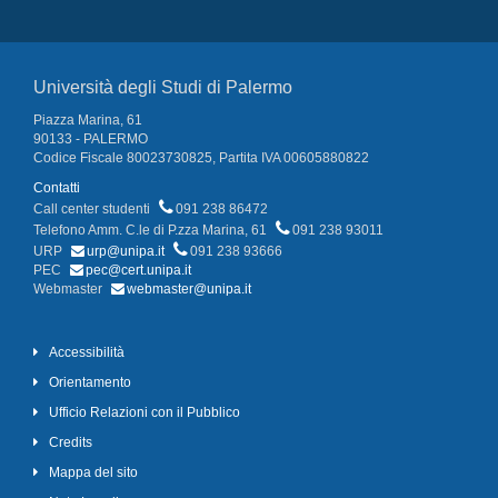
Università degli Studi di Palermo
Piazza Marina, 61
90133 - PALERMO
Codice Fiscale 80023730825, Partita IVA 00605880822
Contatti
Call center studenti
091 238 86472
Telefono Amm. C.le di P.zza Marina, 61
091 238 93011
URP
urp@unipa.it
091 238 93666
PEC
pec@cert.unipa.it
Webmaster
webmaster@unipa.it
Accessibilità
Orientamento
Ufficio Relazioni con il Pubblico
Credits
Mappa del sito