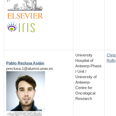
University
Chris
Hospital of
Rolfo
Pablo Reclusa Asiáin
Antwerp-Phase
preclusa.1@alumni.unav.es
I Unit /
University of
Antwerp-
Centre for
Oncological
Research