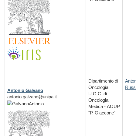
Dipartimento di
Anton
Oncologia,
Russ
Antonio Galvano
U.O.C. di
antonio.galvano@unipa.it
Oncologia
Medica - AOUP
“P. Giaccone”