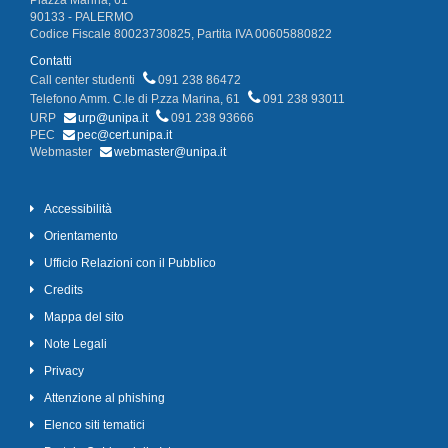
Piazza Marina, 61
90133 - PALERMO
Codice Fiscale 80023730825, Partita IVA 00605880822
Contatti
Call center studenti
091 238 86472
Telefono Amm. C.le di P.zza Marina, 61
091 238 93011
URP
urp@unipa.it
091 238 93666
PEC
pec@cert.unipa.it
Webmaster
webmaster@unipa.it
Accessibilità
Orientamento
Ufficio Relazioni con il Pubblico
Credits
Mappa del sito
Note Legali
Privacy
Attenzione al phishing
Elenco siti tematici