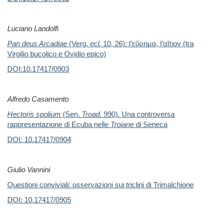
Luciano Landolfi
Pan deus Arcadiae
(Verg.
ecl.
10, 26): l’
εὔρημα
, l’
αἴτιον
(tra
Virgilio bucolico e
Ovidio epico)
DOI:10.17417/0903
Alfredo Casamento
Hectoris spolium
(Sen.
Troad.
990). Una controversa
rappresentazione di Ecuba
nelle
Troiane
di Seneca
DOI:
10.17417/0904
Giulio Vannini
Questioni conviviali: osservazioni sui triclini di Trimalchione
DOI:
10.17417/0905