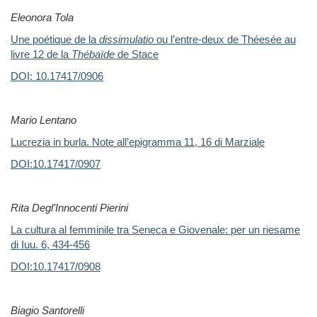
Eleonora Tola
Une poétique de la
dissimulatio
ou l’entre-deux de Théesée au
livre 12 de la
Thébaïde
de Stace
DOI:
10.17417/0906
Mario Lentano
Lucrezia in burla. Note all’epigramma 11, 16 di Marziale
DOI:10.17417/0907
Rita Degl’Innocenti Pierini
La cultura al femminile tra Seneca e Giovenale: per un riesame
di Iuu. 6, 434-456
DOI:10.17417/0908
Biagio Santorelli