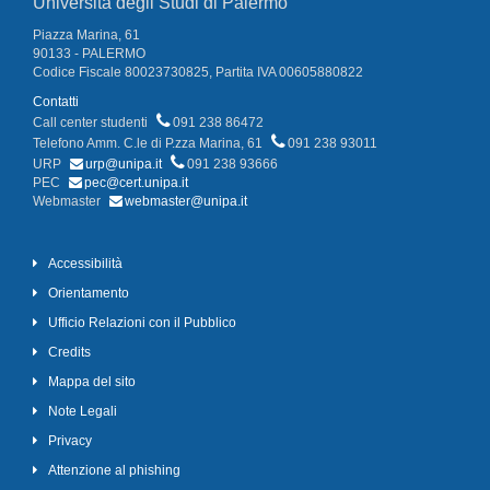
Università degli Studi di Palermo
Piazza Marina, 61
90133 - PALERMO
Codice Fiscale 80023730825, Partita IVA 00605880822
Contatti
Call center studenti
091 238 86472
Telefono Amm. C.le di P.zza Marina, 61
091 238 93011
URP
urp@unipa.it
091 238 93666
PEC
pec@cert.unipa.it
Webmaster
webmaster@unipa.it
Accessibilità
Orientamento
Ufficio Relazioni con il Pubblico
Credits
Mappa del sito
Note Legali
Privacy
Attenzione al phishing