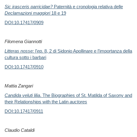
Sic irasceris parricidae?
Paternità e cronologia relativa delle
Declamazioni maggiori
18 e 19
DOI:10.17417/0909
Filomena Giannotti
Litteras nosse:
l’
ep.
8, 2 di Sidonio Apollinare e l’importanza della
cultura sotto i barbari
DOI:10.17417/0910
Mattia Zangari
Candida veluti lilia
. The Biographies of St. Matilda of Saxony and
their Relationships
with the Latin
auctores
DOI:10.17417/0911
Claudio Cataldi