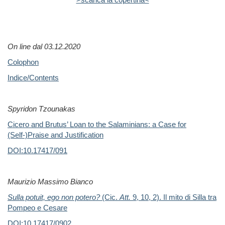
On line dal 03.12.2020
Colophon
Indice/Contents
Spyridon Tzounakas
Cicero and Brutus’ Loan to the Salaminians: a Case for
(Self-)Praise and Justification
DOI:10.17417/091
Maurizio Massimo Bianco
Sulla potuit, ego non potero?
(Cic.
Att.
9, 10, 2). Il mito di Silla tra
Pompeo e Cesare
DOI:
10.17417/0902