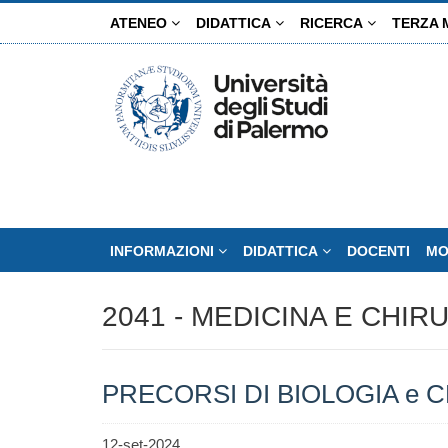
Salta
ATENEO
DIDATTICA
RICERCA
TERZA 
al
contenuto
principale
INFORMAZIONI
DIDATTICA
DOCENTI
MO
2041 - MEDICINA E CHIR
PRECORSI DI BIOLOGIA e 
12-set-2024