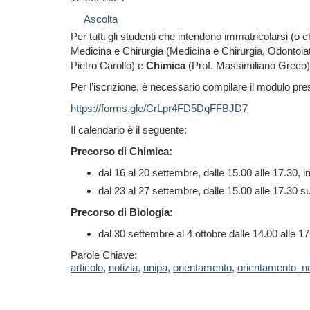
Ascolta
Per tutti gli studenti che intendono immatricolarsi (o 
Medicina e Chirurgia (Medicina e Chirurgia, Odontoiatr
Pietro Carollo) e
Chimica
(Prof. Massimiliano Greco),
Per l’iscrizione, è necessario compilare il modulo pre
https://forms.gle/CrLpr4FD5DqFFBJD7
Il calendario è il seguente:
Precorso di Chimica:
dal 16 al 20 settembre, dalle 15.00 alle 17.30,
dal 23 al 27 settembre, dalle 15.00 alle 17.30 
Precorso di Biologia:
dal 30 settembre al 4 ottobre dalle 14.00 alle 1
Parole Chiave:
articolo
,
notizia
,
unipa
,
orientamento
,
orientamento_