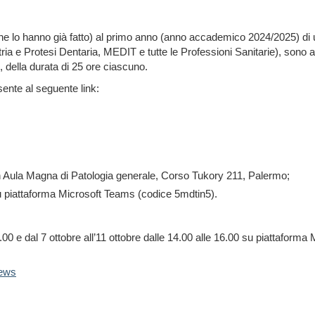
che lo hanno già fatto) al primo anno (anno accademico 2024/2025) di un
ia e Protesi Dentaria, MEDIT e tutte le Professioni Sanitarie), sono ap
 della durata di 25 ore ciascuno.
sente al seguente link:
 in Aula Magna di Patologia generale, Corso Tukory 211, Palermo;
su piattaforma Microsoft Teams (codice 5mdtin5).
7.00 e dal 7 ottobre all’11 ottobre dalle 14.00 alle 16.00 su piattafor
news