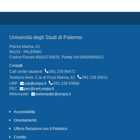
Università degli Studi di Palermo
Piazza Marina, 61
90133 - PALERMO
Codice Fiscale 80023730825, Partita IVA 00605880822
Contatti
Call center studenti
091 238 86472
Telefono Amm. C.le di P.zza Marina, 61
091 238 93011
URP
urp@unipa.it
091 238 93666
PEC
pec@cert.unipa.it
Webmaster
webmaster@unipa.it
Accessibilità
Orientamento
Ufficio Relazioni con il Pubblico
Credits