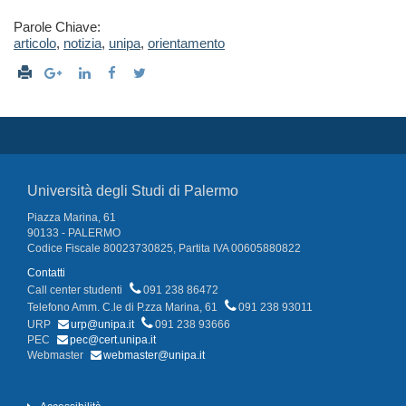
Parole Chiave:
articolo
,
notizia
,
unipa
,
orientamento
Università degli Studi di Palermo
Piazza Marina, 61
90133 - PALERMO
Codice Fiscale 80023730825, Partita IVA 00605880822
Contatti
Call center studenti
091 238 86472
Telefono Amm. C.le di P.zza Marina, 61
091 238 93011
URP
urp@unipa.it
091 238 93666
PEC
pec@cert.unipa.it
Webmaster
webmaster@unipa.it