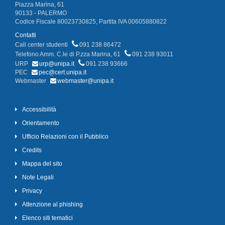
Piazza Marina, 61
90133 - PALERMO
Codice Fiscale 80023730825, Partita IVA 00605880822
Contatti
Call center studenti
091 238 86472
Telefono Amm. C.le di P.zza Marina, 61
091 238 93011
URP
urp@unipa.it
091 238 93666
PEC
pec@cert.unipa.it
Webmaster
webmaster@unipa.it
Accessibilità
Orientamento
Ufficio Relazioni con il Pubblico
Credits
Mappa del sito
Note Legali
Privacy
Attenzione al phishing
Elenco siti tematici