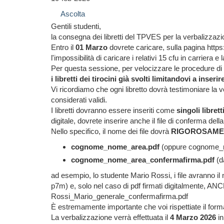
Ascolta
Gentili studenti,
la consegna dei libretti del TPVES per la verbalizzaz
Entro il
01 Marzo
dovrete caricare, sulla pagina https
l'impossibilità di caricare i relativi 15 cfu in carriera 
Per questa sessione, per velocizzare le procedure di 
i libretti dei tirocini già svolti limitandovi a ins
Vi ricordiamo che ogni libretto dovrà testimoniare la
considerati validi.
I libretti dovranno essere inseriti come
singoli librett
digitale, dovrete inserire anche il file di conferma de
Nello specifico, il nome dei file dovrà
RIGOROSAME
cognome_nome_area.pdf
(oppure cognome_nom
cognome_nome_area_confermafirma.pdf
(da
ad esempio, lo studente Mario Rossi, i file avranno i
p7m) e, solo nel caso di pdf firmati digitalmente, 
Rossi_Mario_generale_confermafirma.pdf
È estremamente importante che voi rispettiate il forma
La verbalizzazione verrà effettuata il
4 Marzo 2026
in