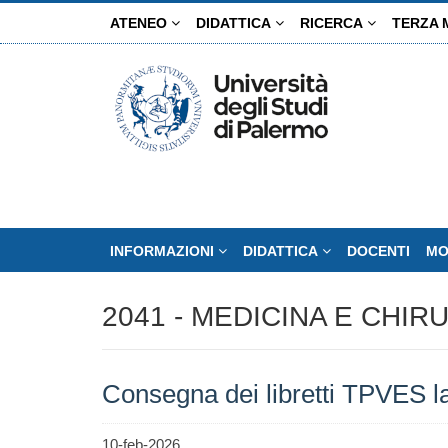
Salta
ATENEO
DIDATTICA
RICERCA
TERZA 
al
contenuto
principale
INFORMAZIONI
DIDATTICA
DOCENTI
MO
2041 - MEDICINA E CHIR
Consegna dei libretti TPVES 
10-feb-2026