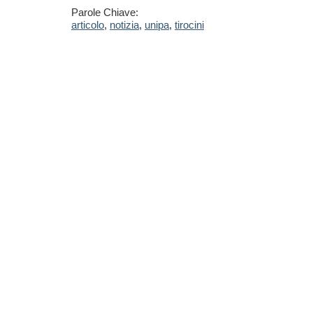
Parole Chiave:
articolo
,
notizia
,
unipa
,
tirocini