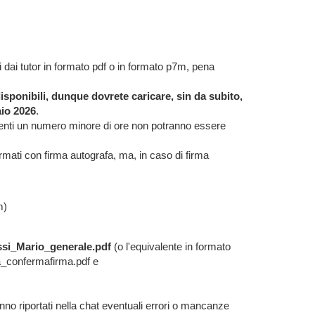
i dai tutor in formato pdf o in formato p7m, pena
 disponibili, dunque dovrete caricare, sin da subito,
aio 2026
.
tenenti un numero minore di ore non potranno essere
firmati con firma autografa, ma, in caso di firma
m)
ssi_Mario_generale.pdf
(o l'equivalente in formato
a_confermafirma.pdf e
nno riportati nella chat eventuali errori o mancanze