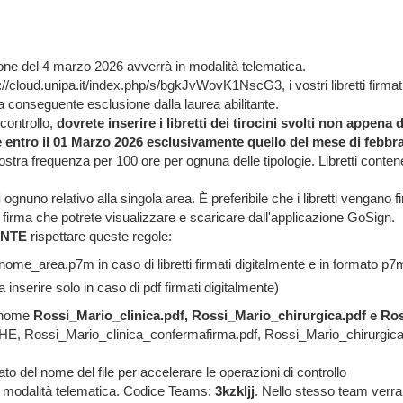
ione del 4 marzo 2026 avverrà in modalità telematica.
://cloud.unipa.it/index.php/s/bgkJvWovK1NscG3, i vostri libretti firmat
e la conseguente esclusione dalla laurea abilitante.
controllo,
dovrete inserire i libretti dei tirocini svolti non appena
erire entro il 01 Marzo 2026 esclusivamente quello del mese di febbr
 vostra frequenza per 100 ore per ognuna delle tipologie. Libretti con
i
ognuno relativo alla singola area. È preferibile che i libretti vengano 
lla firma che potrete visualizzare e scaricare dall'applicazione GoSign.
NTE
rispettare queste regole:
e_area.p7m in caso di libretti firmati digitalmente e in formato p7
 inserire solo in caso di pdf firmati digitalmente)
l nome
Rossi_Mario_clinica.pdf, Rossi_Mario_chirurgica.pdf e Ro
ANCHE, Rossi_Mario_clinica_confermafirma.pdf, Rossi_Mario_chirurgic
to del nome del file per accelerare le operazioni di controllo
 modalità telematica. Codice Teams:
3kzkljj
. Nello stesso team verra