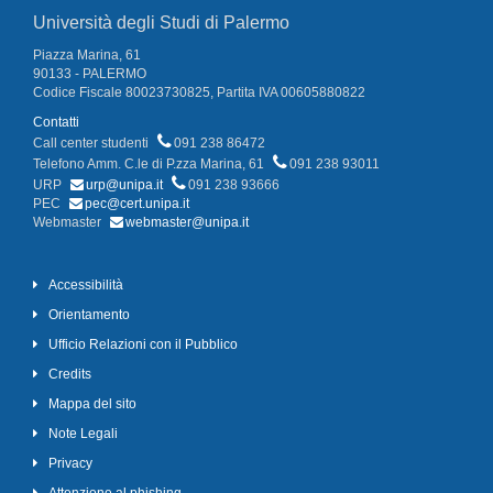
Università degli Studi di Palermo
Piazza Marina, 61
90133 - PALERMO
Codice Fiscale 80023730825, Partita IVA 00605880822
Contatti
Call center studenti
091 238 86472
Telefono Amm. C.le di P.zza Marina, 61
091 238 93011
URP
urp@unipa.it
091 238 93666
PEC
pec@cert.unipa.it
Webmaster
webmaster@unipa.it
Accessibilità
Orientamento
Ufficio Relazioni con il Pubblico
Credits
Mappa del sito
Note Legali
Privacy