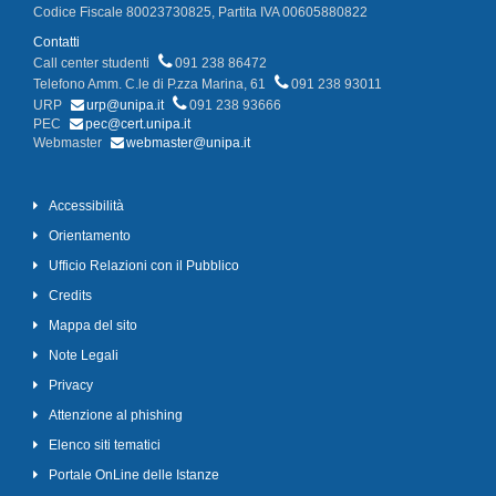
Codice Fiscale 80023730825, Partita IVA 00605880822
Contatti
Call center studenti
091 238 86472
Telefono Amm. C.le di P.zza Marina, 61
091 238 93011
URP
urp@unipa.it
091 238 93666
PEC
pec@cert.unipa.it
Webmaster
webmaster@unipa.it
Accessibilità
Orientamento
Ufficio Relazioni con il Pubblico
Credits
Mappa del sito
Note Legali
Privacy
Attenzione al phishing
Elenco siti tematici
Portale OnLine delle Istanze