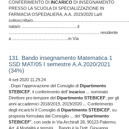
CONFERIMENTO DI
INCARICO
DI INSEGNAMENTO
PRESSO LA SCUOLA DI SPECIALIZZAZIONE IN
FARMACIA OSPEDALIERA, A.A. 2019/2020 La/Il
sottoscritta/o………………………………………………………
nata/o …………………………………il
……………………………………………………… residente
a …………………………………in Via
131. Bando insegnamento Matematica 1
SSD MAT/05 I semestre A.A.2020/2021
(34%)
4-set-2020 11.29.24
. Dopo l'approvazione del Consiglio di
Dipartimento
STEBICEF
, il conferimento dell’
incarico
... nominato
Direttore pro-tempore del
Dipartimento
STEBICEF
, per gli
anni accademici 2018/2019, 2019/2020 ... Conferimento
degli incarichi Il Consiglio di
Dipartimento
STEBICEF
, su
proposta formulata dal Consiglio ... del “
Dipartimento
STEBICEF
”, con sede in Via Archirafi 28, 90123 Palermo.
Art. 4 Modalità e termini ... Bando è la Dott. Giovanna