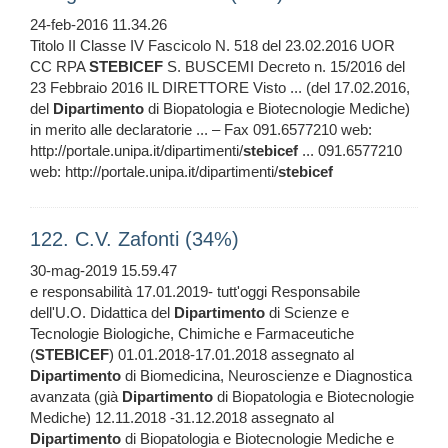
24-feb-2016 11.34.26
Titolo II Classe IV Fascicolo N. 518 del 23.02.2016 UOR
CC RPA
STEBICEF
S. BUSCEMI Decreto n. 15/2016 del
23 Febbraio 2016 IL DIRETTORE Visto ... (del 17.02.2016,
del
Dipartimento
di Biopatologia e Biotecnologie Mediche)
in merito alle declaratorie ... – Fax 091.6577210 web:
http://portale.unipa.it/dipartimenti/
stebicef
... 091.6577210
web: http://portale.unipa.it/dipartimenti/
stebicef
122. C.V. Zafonti (34%)
30-mag-2019 15.59.47
e responsabilità 17.01.2019- tutt'oggi Responsabile
dell'U.O. Didattica del
Dipartimento
di Scienze e
Tecnologie Biologiche, Chimiche e Farmaceutiche
(
STEBICEF
) 01.01.2018-17.01.2018 assegnato al
Dipartimento
di Biomedicina, Neuroscienze e Diagnostica
avanzata (già
Dipartimento
di Biopatologia e Biotecnologie
Mediche) 12.11.2018 -31.12.2018 assegnato al
Dipartimento
di Biopatologia e Biotecnologie Mediche e