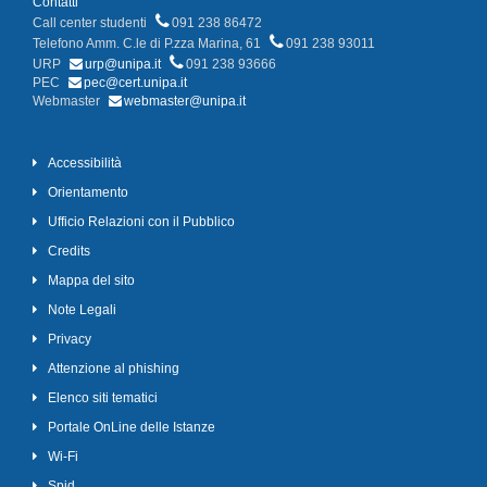
Contatti
Call center studenti
091 238 86472
Telefono Amm. C.le di P.zza Marina, 61
091 238 93011
URP
urp@unipa.it
091 238 93666
PEC
pec@cert.unipa.it
Webmaster
webmaster@unipa.it
Accessibilità
Orientamento
Ufficio Relazioni con il Pubblico
Credits
Mappa del sito
Note Legali
Privacy
Attenzione al phishing
Elenco siti tematici
Portale OnLine delle Istanze
Wi-Fi
Spid