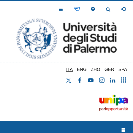
Salta
al
Toggle
Toggle
contenuto
Navigation
Navigation
principale
ITA
ENG
ZHO
GER
SPA