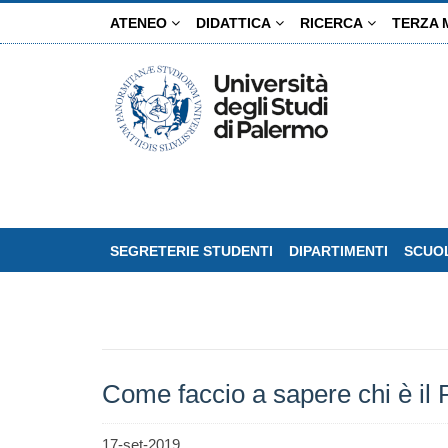
Salta
ATENEO
DIDATTICA
RICERCA
TERZA 
al
contenuto
principale
SEGRETERIE STUDENTI
DIPARTIMENTI
SCUOL
Come faccio a sapere chi è il
17-set-2019