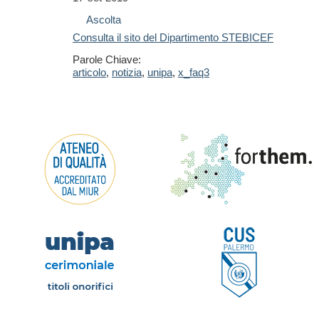
Ascolta
Consulta il sito del Dipartimento STEBICEF
Parole Chiave:
articolo
,
notizia
,
unipa
,
x_faq3