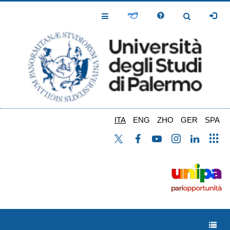
Salta
al
Toggle
Toggle
contenuto
Navigation
Navigation
principale
ITA
ENG
ZHO
GER
SPA