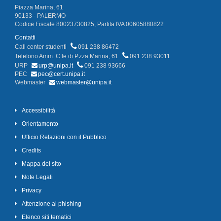
Piazza Marina, 61
90133 - PALERMO
Codice Fiscale 80023730825, Partita IVA 00605880822
Contatti
Call center studenti
091 238 86472
Telefono Amm. C.le di P.zza Marina, 61
091 238 93011
URP
urp@unipa.it
091 238 93666
PEC
pec@cert.unipa.it
Webmaster
webmaster@unipa.it
Accessibilità
Orientamento
Ufficio Relazioni con il Pubblico
Credits
Mappa del sito
Note Legali
Privacy
Attenzione al phishing
Elenco siti tematici