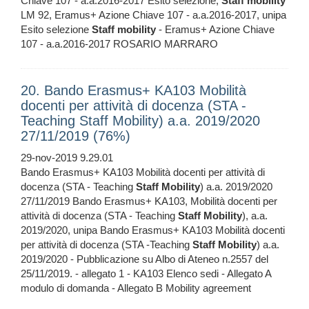
Chiave 107 - a.a.2016-2017 Esito selezione,
Staff
mobility
LM 92, Eramus+ Azione Chiave 107 - a.a.2016-2017, unipa
Esito selezione
Staff
mobility
- Eramus+ Azione Chiave
107 - a.a.2016-2017 ROSARIO MARRARO
20. Bando Erasmus+ KA103 Mobilità
docenti per attività di docenza (STA -
Teaching Staff Mobility) a.a. 2019/2020
27/11/2019 (76%)
29-nov-2019 9.29.01
Bando Erasmus+ KA103 Mobilità docenti per attività di
docenza (STA - Teaching
Staff
Mobility
) a.a. 2019/2020
27/11/2019 Bando Erasmus+ KA103, Mobilità docenti per
attività di docenza (STA - Teaching
Staff
Mobility
), a.a.
2019/2020, unipa Bando Erasmus+ KA103 Mobilità docenti
per attività di docenza (STA -Teaching
Staff
Mobility
) a.a.
2019/2020 - Pubblicazione su Albo di Ateneo n.2557 del
25/11/2019. - allegato 1 - KA103 Elenco sedi - Allegato A
modulo di domanda - Allegato B Mobility agreement