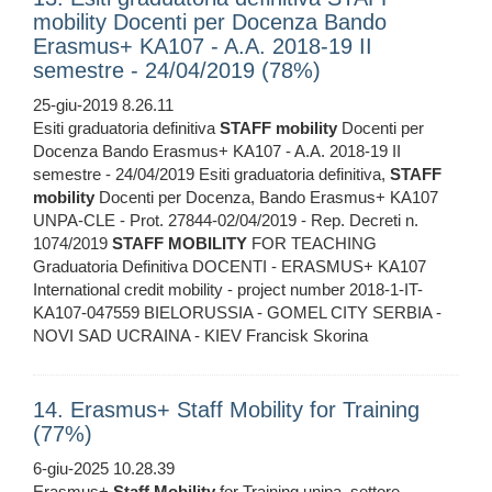
mobility Docenti per Docenza Bando
Erasmus+ KA107 - A.A. 2018-19 II
semestre - 24/04/2019 (78%)
25-giu-2019 8.26.11
Esiti graduatoria definitiva
STAFF
mobility
Docenti per
Docenza Bando Erasmus+ KA107 - A.A. 2018-19 II
semestre - 24/04/2019 Esiti graduatoria definitiva,
STAFF
mobility
Docenti per Docenza, Bando Erasmus+ KA107
UNPA-CLE - Prot. 27844-02/04/2019 - Rep. Decreti n.
1074/2019
STAFF
MOBILITY
FOR TEACHING
Graduatoria Definitiva DOCENTI - ERASMUS+ KA107
International credit mobility - project number 2018-1-IT-
KA107-047559 BIELORUSSIA - GOMEL CITY SERBIA -
NOVI SAD UCRAINA - KIEV Francisk Skorina
14. Erasmus+ Staff Mobility for Training
(77%)
6-giu-2025 10.28.39
Erasmus+
Staff
Mobility
for Training unipa, settore