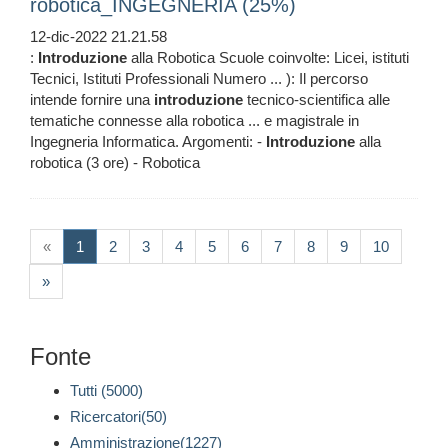
robotica_INGEGNERIA (25%)
12-dic-2022 21.21.58
:
Introduzione
alla Robotica Scuole coinvolte: Licei, istituti
Tecnici, Istituti Professionali Numero ... ): Il percorso
intende fornire una
introduzione
tecnico-scientifica alle
tematiche connesse alla robotica ... e magistrale in
Ingegneria Informatica. Argomenti: -
Introduzione
alla
robotica (3 ore) - Robotica
(current)
«
1
2
3
4
5
6
7
8
9
10
»
Fonte
Tutti (5000)
Ricercatori(50)
Amministrazione(1227)