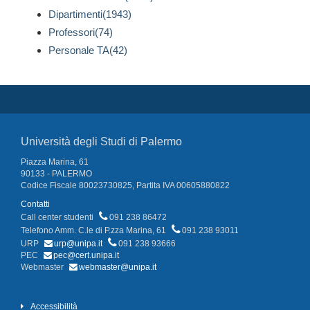
Dipartimenti(1943)
Professori(74)
Personale TA(42)
Università degli Studi di Palermo
Piazza Marina, 61
90133 - PALERMO
Codice Fiscale 80023730825, Partita IVA 00605880822
Contatti
Call center studenti
091 238 86472
Telefono Amm. C.le di P.zza Marina, 61
091 238 93011
URP
urp@unipa.it
091 238 93666
PEC
pec@cert.unipa.it
Webmaster
webmaster@unipa.it
Accessibilità