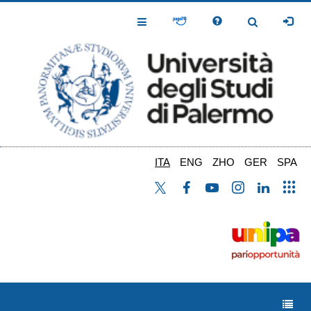
Salta
al
Toggle
Toggle
contenuto
Navigation
Navigation
principale
ITA
ENG
ZHO
GER
SPA