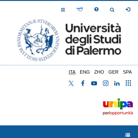
Salta
al
Toggle
Toggle
contenuto
Navigation
Navigation
principale
ITA
ENG
ZHO
GER
SPA