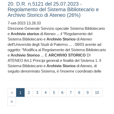
20. D.R. n.5121 del 25.07.2023 -
Regolamento del Sistema Bibliotecario e
Archivio Storico di Ateneo (26%)
7-set-2023 13.28.33
Direzione Generale Servizio speciale Sistema Bibliotecario
e
Archivio
storico
di Ateneo ... il “Regolamento del
Sistema Bibliotecario e
Archivio
Storico
di Ateneo
dell’Università degli Studi di Palermo ... . 08/03 avente ad
oggetto: “Modifica al Regolamento del Sistema Bibliotecario
e
Archivio
Storico
... E
ARCHIVIO
STORICO
DI
ATENEO Art.1 Principi generali e finalità del Sistema 1. Il
Sistema Bibliotecario e
Archivio
Storico
di Ateneo, di
seguito denominato Sistema, è l'insieme coordinato delle
(current)
«
1
2
3
4
5
6
7
8
9
10
»