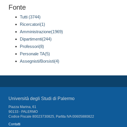
Fonte
Tutti (3744)
Ricercatori(1)
Amministrazione(1969)
Dipartimenti(244)
Professori(8)
Personale TA(5)
Assegnisti/Borsisti(4)
Università degli Studi di Palermo
Piazza Marina, 61
90133 - PALERMO
Codice Fiscale 80023730825, Partita IVA 00605880822
Contatti