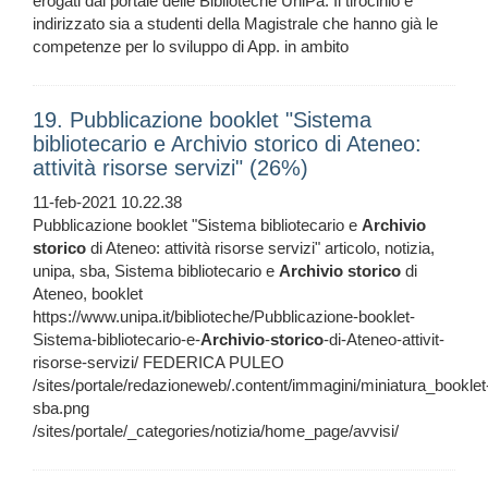
erogati dal portale delle Biblioteche UniPa. Il tirocinio è
indirizzato sia a studenti della Magistrale che hanno già le
competenze per lo sviluppo di App. in ambito
19. Pubblicazione booklet "Sistema
bibliotecario e Archivio storico di Ateneo:
attività risorse servizi" (26%)
11-feb-2021 10.22.38
Pubblicazione booklet "Sistema bibliotecario e
Archivio
storico
di Ateneo: attività risorse servizi" articolo, notizia,
unipa, sba, Sistema bibliotecario e
Archivio
storico
di
Ateneo, booklet
https://www.unipa.it/biblioteche/Pubblicazione-booklet-
Sistema-bibliotecario-e-
Archivio
-
storico
-di-Ateneo-attivit-
risorse-servizi/ FEDERICA PULEO
/sites/portale/redazioneweb/.content/immagini/miniatura_booklet
sba.png
/sites/portale/_categories/notizia/home_page/avvisi/