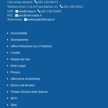
Call center studenti
091 238 86472
Telefono Amm. C.le di P.zza Marina, 61
091 238 93011
URP
urp@unipa.it
091 238 93666
PEC
pec@cert.unipa.it
Webmaster
webmaster@unipa.it
Accessibilità
Orientamento
Ufficio Relazioni con il Pubblico
Credits
Mappa del sito
Note Legali
Privacy
Attenzione al phishing
Elenco siti tematici
Portale OnLine delle Istanze
Wi-Fi
Spid