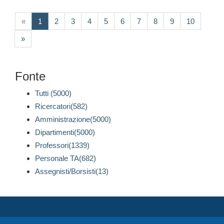
(current)
«
1
2
3
4
5
6
7
8
9
10
»
Fonte
Tutti (5000)
Ricercatori(582)
Amministrazione(5000)
Dipartimenti(5000)
Professori(1339)
Personale TA(682)
Assegnisti/Borsisti(13)