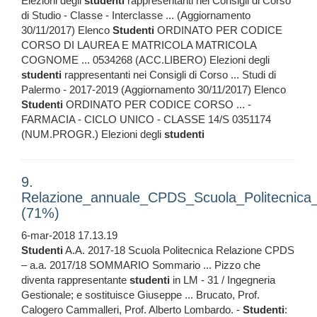
Elezioni degli
studenti
rappresentanti nei Consigli di Corso
di Studio - Classe - Interclasse ... (Aggiornamento
30/11/2017) Elenco
Studenti
ORDINATO PER CODICE
CORSO DI LAUREA E MATRICOLA MATRICOLA
COGNOME ... 0534268 (ACC.LIBERO) Elezioni degli
studenti
rappresentanti nei Consigli di Corso ... Studi di
Palermo - 2017-2019 (Aggiornamento 30/11/2017) Elenco
Studenti
ORDINATO PER CODICE CORSO ... -
FARMACIA - CICLO UNICO - CLASSE 14/S 0351174
(NUM.PROGR.) Elezioni degli
studenti
9.
Relazione_annuale_CPDS_Scuola_Politecnica
(71%)
6-mar-2018 17.13.19
Studenti
A.A. 2017-18 Scuola Politecnica Relazione CPDS
– a.a. 2017/18 SOMMARIO Sommario ... Pizzo che
diventa rappresentante
studenti
in LM - 31 / Ingegneria
Gestionale; e sostituisce Giuseppe ... Brucato, Prof.
Calogero Cammalleri, Prof. Alberto Lombardo. -
Studenti
: