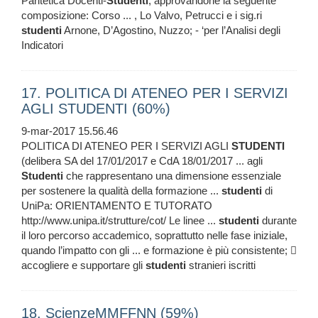
Paritetica Docenti-
Studenti
, approvandone la seguente
composizione: Corso ... , Lo Valvo, Petrucci e i sig.ri
studenti
Arnone, D’Agostino, Nuzzo; - ‘per l’Analisi degli
Indicatori
17. POLITICA DI ATENEO PER I SERVIZI
AGLI STUDENTI (60%)
9-mar-2017 15.56.46
POLITICA DI ATENEO PER I SERVIZI AGLI
STUDENTI
(delibera SA del 17/01/2017 e CdA 18/01/2017 ... agli
Studenti
che rappresentano una dimensione essenziale
per sostenere la qualità della formazione ...
studenti
di
UniPa: ORIENTAMENTO E TUTORATO
http://www.unipa.it/strutture/cot/ Le linee ...
studenti
durante
il loro percorso accademico, soprattutto nelle fase iniziale,
quando l’impatto con gli ... e formazione è più consistente; 
accogliere e supportare gli
studenti
stranieri iscritti
18. ScienzeMMFFNN (59%)