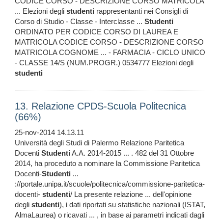
CODICE CORSO - DESCRIZIONE CORSO MATRICOLA
... Elezioni degli
studenti
rappresentanti nei Consigli di
Corso di Studio - Classe - Interclasse ...
Studenti
ORDINATO PER CODICE CORSO DI LAUREA E
MATRICOLA CODICE CORSO - DESCRIZIONE CORSO
MATRICOLA COGNOME ... - FARMACIA - CICLO UNICO
- CLASSE 14/S (NUM.PROGR.) 0534777 Elezioni degli
studenti
13. Relazione CPDS-Scuola Politecnica
(66%)
25-nov-2014 14.13.11
Università degli Studi di Palermo Relazione Paritetica
Docenti
Studenti
A.A. 2014-2015 ... . 482 del 31 Ottobre
2014, ha proceduto a nominare la Commissione Paritetica
Docenti-
Studenti
...
://portale.unipa.it/scuole/politecnica/commissione-paritetica-
docenti-
studenti
/ La presente relazione ... dell'opinione
degli
studenti
), i dati riportati su statistiche nazionali (ISTAT,
AlmaLaurea) o ricavati ... , in base ai parametri indicati dagli