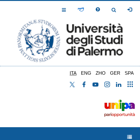
Salta
al
Toggle
Toggle
contenuto
Navigation
Navigation
principale
ITA
ENG
ZHO
GER
SPA