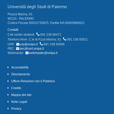
Università degli Studi di Palermo
Piazza Marina, 61
90133 - PALERMO
Codice Fiscale 80023730825, Partita IVA 00605880822
Contatti
Call center studenti
091 238 86472
Telefono Amm. C.le di P.zza Marina, 61
091 238 93011
URP
urp@unipa.it
091 238 93666
PEC
pec@cert.unipa.it
Webmaster
webmaster@unipa.it
Accessibilità
Orientamento
Ufficio Relazioni con il Pubblico
Credits
Mappa del sito
Note Legali
Privacy