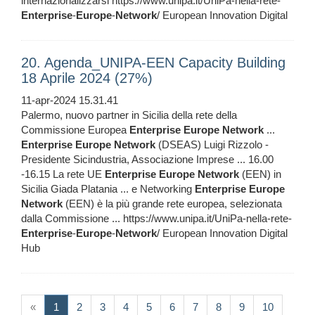
internazionalizzarsi https://www.unipa.it/UniPa-nella-rete-
Enterprise
-
Europe
-
Network
/ European Innovation Digital
20. Agenda_UNIPA-EEN Capacity Building
18 Aprile 2024 (27%)
11-apr-2024 15.31.41
Palermo, nuovo partner in Sicilia della rete della
Commissione Europea
Enterprise
Europe
Network
...
Enterprise
Europe
Network
(DSEAS) Luigi Rizzolo -
Presidente Sicindustria, Associazione Imprese ... 16.00
-16.15 La rete UE
Enterprise
Europe
Network
(EEN) in
Sicilia Giada Platania ... e Networking
Enterprise
Europe
Network
(EEN) è la più grande rete europea, selezionata
dalla Commissione ... https://www.unipa.it/UniPa-nella-rete-
Enterprise
-
Europe
-
Network
/ European Innovation Digital
Hub
(current)
«
1
2
3
4
5
6
7
8
9
10