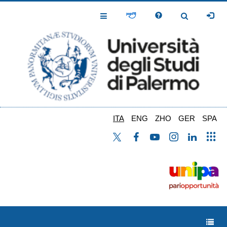
Salta
al
Toggle
Toggle
contenuto
Navigation
Navigation
principale
ITA
ENG
ZHO
GER
SPA