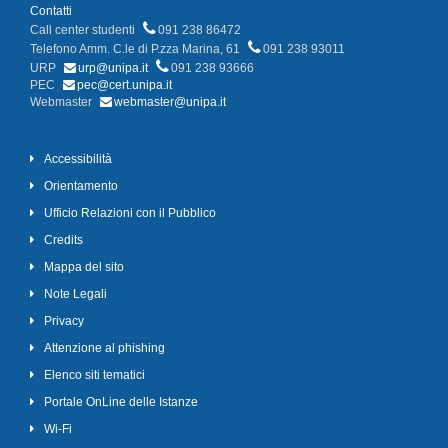
Contatti
Call center studenti
091 238 86472
Telefono Amm. C.le di P.zza Marina, 61
091 238 93011
URP
urp@unipa.it
091 238 93666
PEC
pec@cert.unipa.it
Webmaster
webmaster@unipa.it
Accessibilità
Orientamento
Ufficio Relazioni con il Pubblico
Credits
Mappa del sito
Note Legali
Privacy
Attenzione al phishing
Elenco siti tematici
Portale OnLine delle Istanze
Wi-Fi