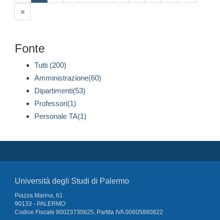
»
Fonte
Tutti (200)
Amministrazione(60)
Dipartimenti(53)
Professori(1)
Personale TA(1)
Università degli Studi di Palermo
Piazza Marina, 61
90133 - PALERMO
Codice Fiscale 80023730825, Partita IVA 00605880822