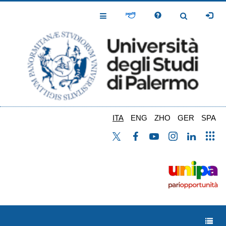
Salta
al
Toggle
Toggle
contenuto
Navigation
Navigation
principale
ITA
ENG
ZHO
GER
SPA