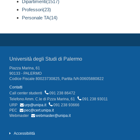
Dipartimenti(1517)
Professori(23)
Personale TA(14)
Università degli Studi di Palermo
Piazza Marina, 61
90133 - PALERMO
Codice Fiscale 80023730825, Partita IVA 00605880822
Contatti
Call center studenti
091 238 86472
Telefono Amm. C.le di P.zza Marina, 61
091 238 93011
URP
urp@unipa.it
091 238 93666
PEC
pec@cert.unipa.it
Webmaster
webmaster@unipa.it
Accessibilità