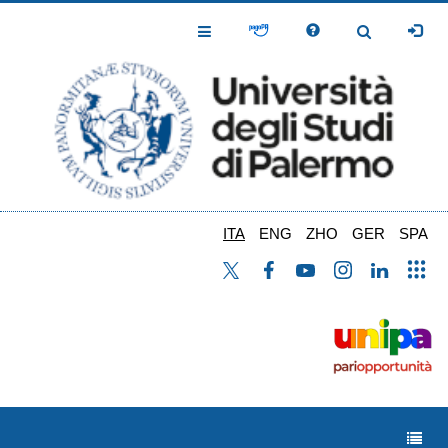
Salta
al
Toggle
Toggle
contenuto
Navigation
Navigation
principale
ITA
ENG
ZHO
GER
SPA