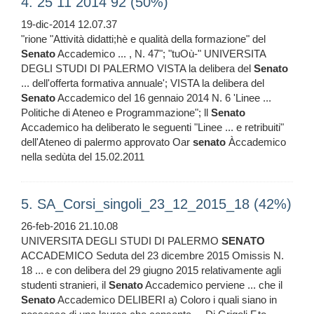
4. 25 11 2014 92 (50%)
19-dic-2014 12.07.37
"rione "Attività didatti;hè e qualità della formazione" del
Senato
Accademico ... , N. 47"; "tuOù-" UNIVERSITA
DEGLI STUDI DI PALERMO VISTA la delibera del
Senato
... dell'offerta formativa annuale'; VISTA la delibera del
Senato
Accademico del 16 gennaio 2014 N. 6 'Linee ...
Politiche di Ateneo e Programmazione"; ll
Senato
Accademico ha deliberato le seguenti "Linee ... e retribuiti"
dell'Ateneo di palermo approvato Oar
senato
Àccademico
nella sedùta del 15.02.2011
5. SA_Corsi_singoli_23_12_2015_18 (42%)
26-feb-2016 21.10.08
UNIVERSITA DEGLI STUDI DI PALERMO
SENATO
ACCADEMICO Seduta del 23 dicembre 2015 Omissis N.
18 ... e con delibera del 29 giugno 2015 relativamente agli
studenti stranieri, il
Senato
Accademico perviene ... che il
Senato
Accademico DELIBERI a) Coloro i quali siano in