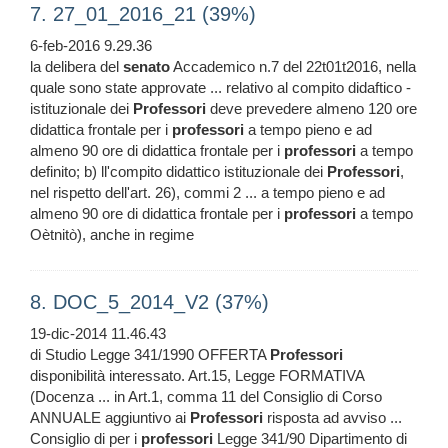
7. 27_01_2016_21 (39%)
6-feb-2016 9.29.36
la delibera del
senato
Accademico n.7 del 22t01t2016, nella
quale sono state approvate ... relativo al compito didaftico -
istituzionale dei
Professori
deve prevedere almeno 120 ore
didattica frontale per i
professori
a tempo pieno e ad
almeno 90 ore di didattica frontale per i
professori
a tempo
definito; b) ll'compito didattico istituzionale dei
Professori
,
nel rispetto dell'art. 26), commi 2 ... a tempo pieno e ad
almeno 90 ore di didattica frontale per i
professori
a tempo
Oètnitò), anche in regime
8. DOC_5_2014_V2 (37%)
19-dic-2014 11.46.43
di Studio Legge 341/1990 OFFERTA
Professori
disponibilità interessato. Art.15, Legge FORMATIVA
(Docenza ... in Art.1, comma 11 del Consiglio di Corso
ANNUALE aggiuntivo ai
Professori
risposta ad avviso ...
Consiglio di per i
professori
Legge 341/90 Dipartimento di