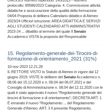
OMISSIS Numero repertorio: 245/2023 - Numero
protocollo: 89586/2023 Categoria: 4. Commissione attività
didattiche e assicurazione della qualità della formazione
04/04 Proposta di delibera Calendario didattico di Ateneo
2023/24 Ufficio/i istruzione: AREA DIDATTICA E SERVIZI
AGLI STUDENTI CALENDARIO ATTI AMMINISTRATIVI
2023-24 ... dibattito al termine del quale Il
Senato
Accademico VISTA la proposta del Responsabile
15. Regolamento-generale-dei-Tirocini-di-
formazione-di-orientamento_2021 (31%)
10-nov-2023 12.21.28
IL RETTORE VISTO lo Statuto di Ateneo in vigore dal 12
giugno 2019; VISTE le delibere del
Senato
Accademico n.
08.06 del 15.12.2020 e n. 08.04 del 06.07.2021 e del
Consiglio di Amministrazione n. 08.04 del 12.11.2020 con le
quali è stato approvato il nuovo “Regolamento generale dei
tirocini di formazione e di orientamento”; DECRETA ART. 1
È emanato il nuovo “Regolamento ... del Regolamento
Generale d’Ateneo. ART. 3 Il presente Regolamento,