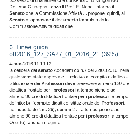
possesso di una laurea che consenta ... Di Grigoli F.to
Dott.ssa Giuseppa Lenzo ll Prof. E. Napoli informa il
Senato
che la Commissione Aftività ... propone, quindi, al
Senato
di approvare il documento formulato dalla
Commissione Attivita didaftiche
6. Linee guida
off2016_127_SA27_01_2016_21 (39%)
4-mar-2016 11.13.12
la delibera del
senato
Accademico n.7 del 22t01t2016, nella
quale sono state approvate ... relativo al compito didaftico -
istituzionale dei
Professori
deve prevedere almeno 120 ore
didattica frontale per i
professori
a tempo pieno e ad
almeno 90 ore di didattica frontale per i
professori
a tempo
definito; b) ll'compito didattico istituzionale dei
Professori
,
nel rispetto dell'art. 26), commi 2 ... a tempo pieno e ad
almeno 90 ore di didattica frontale per i
professori
a tempo
Oètnitò), anche in regime