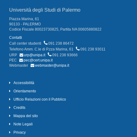
Università degli Studi di Palermo
Piazza Marina, 61
90133 - PALERMO
Codice Fiscale 80023730825, Partita IVA 00605880822
Contatti
Call center studenti
091 238 86472
Telefono Amm. C.le di P.zza Marina, 61
091 238 93011
URP
urp@unipa.it
091 238 93666
PEC
pec@cert.unipa.it
Webmaster
webmaster@unipa.it
Accessibilità
Orientamento
Ufficio Relazioni con il Pubblico
Credits
Mappa del sito
Note Legali
Privacy