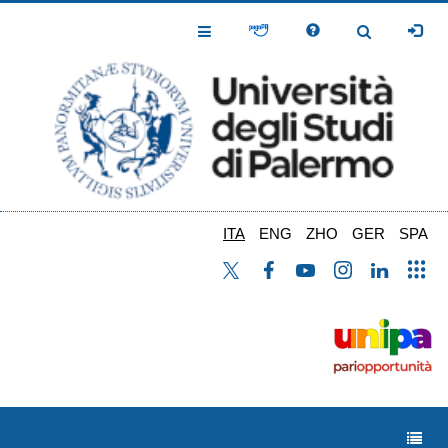
Salta
al
Toggle
Toggle
contenuto
Navigation
Navigation
principale
ITA
ENG
ZHO
GER
SPA