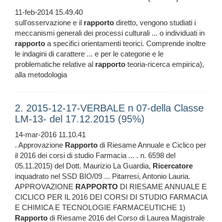
11-feb-2014 15.49.40
sull'osservazione e il
rapporto
diretto, vengono studiati i
meccanismi generali dei processi culturali ... o individuati in
rapporto
a specifici orientamenti teorici. Comprende inoltre
le indagini di carattere ... e per le categorie e le
problematiche relative al
rapporto
teoria-ricerca empirica),
alla metodologia
2. 2015-12-17-VERBALE n 07-della Classe
LM-13- del 17.12.2015 (95%)
14-mar-2016 11.10.41
. Approvazione
Rapporto
di Riesame Annuale e Ciclico per
il 2016 dei corsi di studio Farmacia ... . n. 6598 del
05.11.2015) del Dott. Maurizio La Guardia,
Ricercatore
inquadrato nel SSD BIO/09 ... Pitarresi, Antonio Lauria.
APPROVAZIONE
RAPPORTO
DI RIESAME ANNUALE E
CICLICO PER IL 2016 DEI CORSI DI STUDIO FARMACIA
E CHIMICA E TECNOLOGIE FARMACEUTICHE 1)
Rapporto
di Riesame 2016 del Corso di Laurea Magistrale