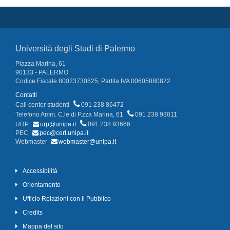
Università degli Studi di Palermo
Piazza Marina, 61
90133 - PALERMO
Codice Fiscale 80023730825, Partita IVA 00605880822
Contatti
Call center studenti
091 238 86472
Telefono Amm. C.le di P.zza Marina, 61
091 238 93011
URP
urp@unipa.it
091 238 93666
PEC
pec@cert.unipa.it
Webmaster
webmaster@unipa.it
Accessibilità
Orientamento
Ufficio Relazioni con il Pubblico
Credits
Mappa del sito