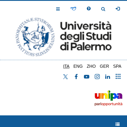
Salta
al
Toggle
Toggle
contenuto
Navigation
Navigation
principale
ITA
ENG
ZHO
GER
SPA