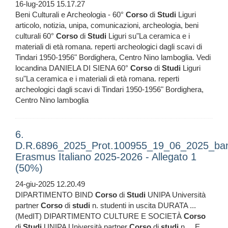
16-lug-2015 15.17.27
Beni Culturali e Archeologia - 60°
Corso
di
Studi
Liguri
articolo, notizia, unipa, comunicazioni, archeologia, beni
culturali 60°
Corso
di
Studi
Liguri su"La ceramica e i
materiali di età romana. reperti archeologici dagli scavi di
Tindari 1950-1956" Bordighera, Centro Nino lamboglia. Vedi
locandina DANIELA DI SIENA 60°
Corso
di
Studi
Liguri
su"La ceramica e i materiali di età romana. reperti
archeologici dagli scavi di Tindari 1950-1956" Bordighera,
Centro Nino lamboglia
6.
D.R.6896_2025_Prot.100955_19_06_2025_ba
Erasmus Italiano 2025-2026 - Allegato 1
(50%)
24-giu-2025 12.20.49
DIPARTIMENTO BIND
Corso
di
Studi
UNIPA Università
partner
Corso
di
studi
n. studenti in uscita DURATA ...
(MedIT) DIPARTIMENTO CULTURE E SOCIETÀ
Corso
di
Studi
UNIPA Università partner
Corso
di
studi
n ... E