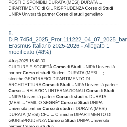
POSTI DISPONIBILI DURATA (MESI) DURATA ...
DIPARTIMENTO di GIURISPRUDENZA
Corso
di
Studi
UNIPA Università partner
Corso
di
studi
gemellato
8.
D.R.7454_2025_Prot.111222_04_07_2025_ba
Erasmus Italiano 2025-2026 - Allegato 1
modificato (48%)
4-lug-2025 16.48.30
CULTURE E SOCIETÀ
Corso
di
Studi
UNIPA Università
partner
Corso
di
studi
Studenti DURATA (MESI ... ;
storiche GEOGRAFICI DIPARTIMENTO DI
ARCHITETTURA
Corso
di
Studi
UNIPA Università partner
Corso
... RELAZIONI INTERNAZIONALI
Corso
di
Studi
UNIPA Università partner
Corso
di
studi
n. DURATA
(MESI ... “EMILIO SEGRÉ”
Corso
di
Studi
UNIPA
Università partner
Corso
di
studi
n. DURATA (MESI)
DURATA (MESI) CFU ... Chimiche DIPARTIMENTO DI
GIURISPRUDENZA
Corso
di
Studi
UNIPA Università
partner
Corso
di
studi
n