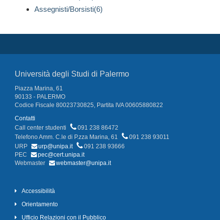
Assegnisti/Borsisti(6)
Università degli Studi di Palermo
Piazza Marina, 61
90133 - PALERMO
Codice Fiscale 80023730825, Partita IVA 00605880822
Contatti
Call center studenti
091 238 86472
Telefono Amm. C.le di P.zza Marina, 61
091 238 93011
URP
urp@unipa.it
091 238 93666
PEC
pec@cert.unipa.it
Webmaster
webmaster@unipa.it
Accessibilità
Orientamento
Ufficio Relazioni con il Pubblico