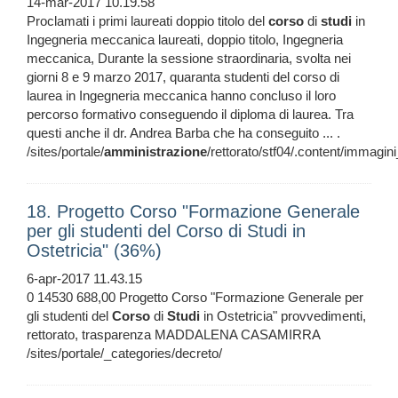
14-mar-2017 10.19.58
Proclamati i primi laureati doppio titolo del
corso
di
studi
in
Ingegneria meccanica laureati, doppio titolo, Ingegneria
meccanica, Durante la sessione straordinaria, svolta nei
giorni 8 e 9 marzo 2017, quaranta studenti del corso di
laurea in Ingegneria meccanica hanno concluso il loro
percorso formativo conseguendo il diploma di laurea. Tra
questi anche il dr. Andrea Barba che ha conseguito ... .
/sites/portale/
amministrazione
/rettorato/stf04/.content/immag
18. Progetto Corso "Formazione Generale
per gli studenti del Corso di Studi in
Ostetricia" (36%)
6-apr-2017 11.43.15
0 14530 688,00 Progetto Corso "Formazione Generale per
gli studenti del
Corso
di
Studi
in Ostetricia" provvedimenti,
rettorato, trasparenza MADDALENA CASAMIRRA
/sites/portale/_categories/decreto/