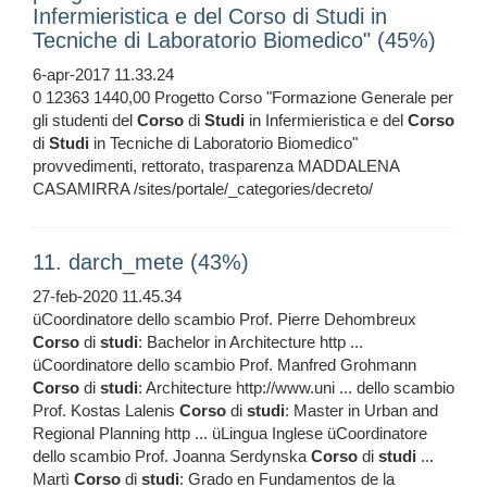
Infermieristica e del Corso di Studi in
Tecniche di Laboratorio Biomedico" (45%)
6-apr-2017 11.33.24
0 12363 1440,00 Progetto Corso "Formazione Generale per
gli studenti del
Corso
di
Studi
in Infermieristica e del
Corso
di
Studi
in Tecniche di Laboratorio Biomedico"
provvedimenti, rettorato, trasparenza MADDALENA
CASAMIRRA /sites/portale/_categories/decreto/
11. darch_mete (43%)
27-feb-2020 11.45.34
üCoordinatore dello scambio Prof. Pierre Dehombreux
Corso
di
studi
: Bachelor in Architecture http ...
üCoordinatore dello scambio Prof. Manfred Grohmann
Corso
di
studi
: Architecture http://www.uni ... dello scambio
Prof. Kostas Lalenis
Corso
di
studi
: Master in Urban and
Regional Planning http ... üLingua Inglese üCoordinatore
dello scambio Prof. Joanna Serdynska
Corso
di
studi
...
Martì
Corso
di
studi
: Grado en Fundamentos de la