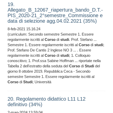
19.
Allegato_B_12067_riapertura_bando_D.T.-
PIS_2020-21_2°semestre_Commissione e
data di selezione agg.04.02.2021 (35%)
8-feb-2021 15.16.24
(curriculum: Secondo semestre Semestre 1. Essere
regolarmente iscritti al
Corso
di
studi
. Prof. Stefano ...
Semestre 1. Essere regolarmente iscritti al
Corso
di
studi
;
Prof. Stefano De Cantis 2 Inglese NO 3 ... . Essere
regolarmente iscritti al
Corso
di
studi
; 1. Colloquio
conoscitivo; 1. Prof.ssa Sabine Hoffman ... riportate nella
Tabella 2 dell'estratto della seduta del
Corso
di
Studi
del
giorno 8 ottobre 2019. Repubblica Ceca - Secondo
semestre Semestre 1. Essere regolarmente iscritti al
Corso
di
Studi
; Università
20. Regolamento didattico L11 L12
definitivo (34%)
2-mag-2024 13.59.04