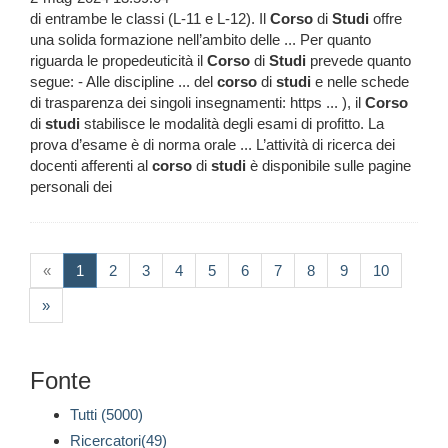
di entrambe le classi (L-11 e L-12). Il
Corso
di
Studi
offre
una solida formazione nell’ambito delle ... Per quanto
riguarda le propedeuticità il
Corso
di
Studi
prevede quanto
segue: - Alle discipline ... del
corso
di
studi
e nelle schede
di trasparenza dei singoli insegnamenti: https ... ), il
Corso
di
studi
stabilisce le modalità degli esami di profitto. La
prova d’esame è di norma orale ... L’attività di ricerca dei
docenti afferenti al
corso
di
studi
è disponibile sulle pagine
personali dei
(current)
«
1
2
3
4
5
6
7
8
9
10
»
Fonte
Tutti (5000)
Ricercatori(49)