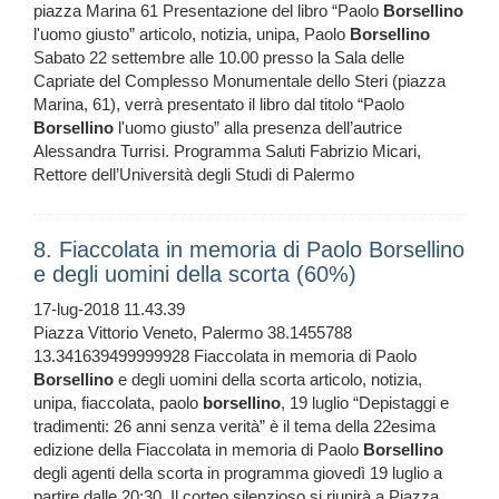
piazza Marina 61 Presentazione del libro “Paolo
Borsellino
l'uomo giusto” articolo, notizia, unipa, Paolo
Borsellino
Sabato 22 settembre alle 10.00 presso la Sala delle
Capriate del Complesso Monumentale dello Steri (piazza
Marina, 61), verrà presentato il libro dal titolo “Paolo
Borsellino
l'uomo giusto” alla presenza dell’autrice
Alessandra Turrisi. Programma Saluti Fabrizio Micari,
Rettore dell’Università degli Studi di Palermo
8. Fiaccolata in memoria di Paolo Borsellino
e degli uomini della scorta (60%)
17-lug-2018 11.43.39
Piazza Vittorio Veneto, Palermo 38.1455788
13.341639499999928 Fiaccolata in memoria di Paolo
Borsellino
e degli uomini della scorta articolo, notizia,
unipa, fiaccolata, paolo
borsellino
, 19 luglio “Depistaggi e
tradimenti: 26 anni senza verità” è il tema della 22esima
edizione della Fiaccolata in memoria di Paolo
Borsellino
degli agenti della scorta in programma giovedì 19 luglio a
partire dalle 20:30. Il corteo silenzioso si riunirà a Piazza