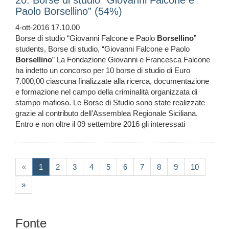
20. Borse di studio “Giovanni Falcone e
Paolo Borsellino” (54%)
4-ott-2016 17.10.00
Borse di studio “Giovanni Falcone e Paolo
Borsellino
”
students, Borse di studio, “Giovanni Falcone e Paolo
Borsellino
” La Fondazione Giovanni e Francesca Falcone
ha indetto un concorso per 10 borse di studio di Euro
7.000,00 ciascuna finalizzate alla ricerca, documentazione
e formazione nel campo della criminalità organizzata di
stampo mafioso. Le Borse di Studio sono state realizzate
grazie al contributo dell’Assemblea Regionale Siciliana.
Entro e non oltre il 09 settembre 2016 gli interessati
(current)
«
1
2
3
4
5
6
7
8
9
10
»
Fonte