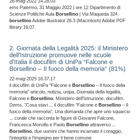
26-mag-2022 14.28.03
ems Palermo, 31 Maggio 2022 | ore 12 Dipartimento di
Scienze Politiche Aula
Borsellino
| Via Maqueda 324
borsellino
Adobe Illustrator 26.3 (Macintosh) Adobe PDF
library 16.07
2. Giornata della Legalità 2025: il Ministero
dell’Istruzione promuove nelle scuole
d'Italia il docufilm di UniPa “Falcone e
Borsellino – Il fuoco della memoria” (81%)
22-mag-2025 16.37.17
il docufilm di UniPa “Falcone e
Borsellino
– Il fuoco della
memoria” articolo, notizia, unipa, Giornata della legalità,
Falcone e
Borsellino
, Ministero dell’Istruzione, docufilm,
Dems, "Cosa stavi ... il docufilm “Falcone e
Borsellino
– Il
fuoco della memoria”. Una domanda che apre uno squarcio
... corale che racconta le figure di Giovanni Falcone,
Francesca Morvillo e Paolo
Borsellino
attraverso ...
Borsellino
, due uomini che hanno incarnato il coraggio,
l’integrità e l’impegno per il bene comune