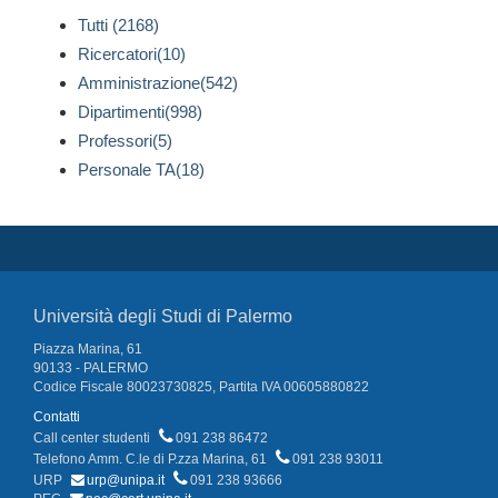
Tutti (2168)
Ricercatori(10)
Amministrazione(542)
Dipartimenti(998)
Professori(5)
Personale TA(18)
Università degli Studi di Palermo
Piazza Marina, 61
90133 - PALERMO
Codice Fiscale 80023730825, Partita IVA 00605880822
Contatti
Call center studenti
091 238 86472
Telefono Amm. C.le di P.zza Marina, 61
091 238 93011
URP
urp@unipa.it
091 238 93666