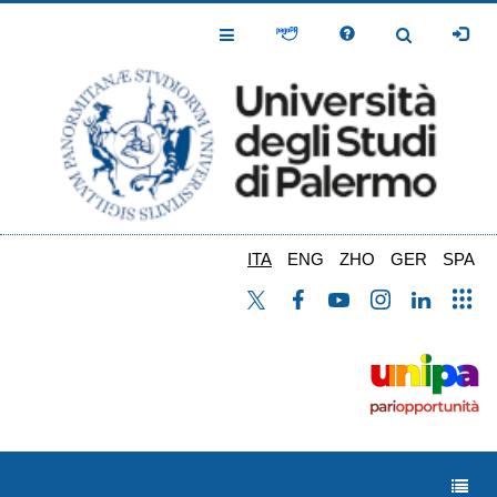
Salta
al
Toggle
Toggle
contenuto
Navigation
Navigation
principale
ITA
ENG
ZHO
GER
SPA