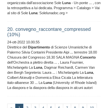
organizzata dall’associazione Sole
Luna
- Un ponte ... , con
la retrospettiva a lui dedicata. Programma > Catalogo > Vai
al sito di Sole
Luna
: Solelunadoc.org >
20. convegno_raccontare_compressed
(10%)
24-ott-2022 10.00.55
Direttrice del
Dipartimento
di Scienze Umanistiche di
Palermo Silvia Contarini Presidente Aipi ... terrestre 18.00
Chiusura del Congresso 18.30 SALA MAGNA
Concerto
dell’Orchestra a plettro diretta ... , Laura Fournier,
Michelangelo La
Luna
, Dagmar Reichardt, Carmen Van
den Bergh Segreteria: Laura ... : Michelangelo La
Luna
,
Colbert Akieudji e Domenica Elisa Cicala La letteratura
italo-albanese 30 ... La
Luna
(University of Rhode Island)
La diaspora e la diaspora della diaspora in alcuni autori
(current)
«
1
2
3
4
5
6
7
8
9
10