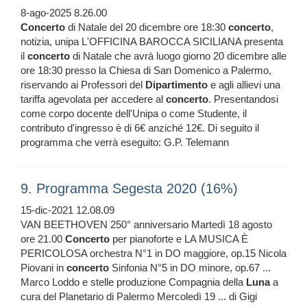
8-ago-2025 8.26.00
Concerto
di Natale del 20 dicembre ore 18:30
concerto
,
notizia, unipa L'OFFICINA BAROCCA SICILIANA presenta
il
concerto
di Natale che avrà luogo giorno 20 dicembre alle
ore 18:30 presso la Chiesa di San Domenico a Palermo,
riservando ai Professori del
Dipartimento
e agli allievi una
tariffa agevolata per accedere al
concerto
. Presentandosi
come corpo docente dell'Unipa o come Studente, il
contributo d'ingresso è di 6€ anziché 12€. Di seguito il
programma che verrà eseguito: G.P. Telemann
9. Programma Segesta 2020 (16%)
15-dic-2021 12.08.09
VAN BEETHOVEN 250° anniversario Martedì 18 agosto
ore 21.00
Concerto
per pianoforte e LA MUSICA È
PERICOLOSA orchestra N°1 in DO maggiore, op.15 Nicola
Piovani in
concerto
Sinfonia N°5 in DO minore, op.67 ...
Marco Loddo e stelle produzione Compagnia della
Luna
a
cura del Planetario di Palermo Mercoledì 19 ... di Gigi