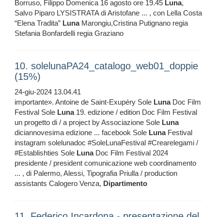
Borruso, Filippo Domenica 16 agosto ore 19.45
Luna
,
Salvo Piparo LYSISTRATA di Aristofane ... , con Lella Costa
“Elena Tradita”
Luna
Marongiu,Cristina Putignano regia
Stefania Bonfardelli regia Graziano
10. solelunaPA24_catalogo_web01_doppie
(15%)
24-giu-2024 13.04.41
importante». Antoine de Saint-Exupéry Sole
Luna
Doc Film
Festival Sole
Luna
19. edizione / edition Doc Film Festival
un progetto di / a project by Associazione Sole
Luna
diciannovesima edizione ... facebook Sole
Luna
Festival
instagram solelunadoc #SoleLunaFestival #Crearelegami /
#Establishties Sole
Luna
Doc Film Festival 2024
presidente / president comunicazione web coordinamento
... , di Palermo, Alessi, Tipografia Priulla / production
assistants Calogero Venza,
Dipartimento
11. Federico Incardona - presentazione del