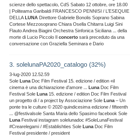
scienze dello spettacolo, CdS Sabato 12 ottobre, ore 18.00
| Politeama Garibaldi FRANCESCO PENNISI / L’ESEQUIE
DELLA
LUNA
Direttore Gabriele Bonolis Soprano Sabina
Cortese Mezzosoprano Chiara Osella Chitarra Luigi Sini
Flauto Andrea Biagini Orchestra Sinfonica Siciliana ... della
morte di Lucio Piccolo Il
concerto
sarà preceduto da una
conversazione con Graziella Seminara e Dario
3. solelunaPA2020_catalogo (32%)
3-lug-2020 12.52.59
Sole
Luna
Doc Film Festival 15. edizione / edition «il
cinema è una dichiarazione d’amore ...
Luna
Doc Film
Festival Sole
Luna
15. edizione / edition Doc Film Festival
un progetto di / a project by Associazione Sole
Luna
– Un
ponte tra le culture © 2020 quindicesima edizione / fifteenth
... @festivalsole Santa Maria dello Spasimo facebook Sole
Luna
Festival instagram solelunadoc #SoleLunaFestival
#Crearelegami / #Establishties Sole
Luna
Doc Film
Festival presidente / president