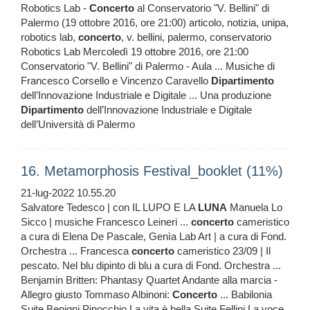
Robotics Lab -
Concerto
al Conservatorio "V. Bellini" di
Palermo (19 ottobre 2016, ore 21:00) articolo, notizia, unipa,
robotics lab,
concerto
, v. bellini, palermo, conservatorio
Robotics Lab Mercoledì 19 ottobre 2016, ore 21:00
Conservatorio "V. Bellini" di Palermo - Aula ... Musiche di
Francesco Corsello e Vincenzo Caravello
Dipartimento
dell’Innovazione Industriale e Digitale ... Una produzione
Dipartimento
dell’Innovazione Industriale e Digitale
dell’Università di Palermo
16. Metamorphosis Festival_booklet (11%)
21-lug-2022 10.55.20
Salvatore Tedesco | con IL LUPO E LA
LUNA
Manuela Lo
Sicco | musiche Francesco Leineri ...
concerto
cameristico
a cura di Elena De Pascale, Genìa Lab Art | a cura di Fond.
Orchestra ... Francesca
concerto
cameristico 23/09 | Il
pescato. Nel blu dipinto di blu a cura di Fond. Orchestra ...
Benjamin Britten: Phantasy Quartet Andante alla marcia -
Allegro giusto Tommaso Albinoni:
Concerto
... Babilonia
Suite Benigni Pinocchio La vita è bella Suite Fellini La voce