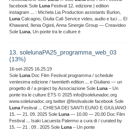
facebook Sole
Luna
Festival 12. edizione | edition
instagram ... : Michela Lia Production assistants Burlon,
Luna
Calcagno, Giulia Calì Service video, audio e luci ... El
Khawand, Ilenia Ogisti, Anna Sinergie Group — Creavideo
Sole
Luna
, Un ponte tra le culture è
13. solelunaPA25_programma_web_03
(13%)
16-set-2025 16.25.19
Sole
Luna
Doc Film Festival programma / schedule
ventesima edizione / twentieth edition ... e Giuliano — un
progetto di / a project by Associazione Sole
Luna
– Un
ponte tra le culture ETS © 2025 info@solelunadoc.org
www.solelunadoc.org twitter @festivalsole facebook Sole
Luna
Festival ... CHIESA DEI SANTI EUNO E GIULIANO
15. — 21. 09. 2025 Sole
Luna
— 10.00 — 20.00 Doc Film
Festival ... Isaki Lacuesta Palermo a cura di / curated by
15. — 21 . 09 . 2025 Sole
Luna
– Un ponte