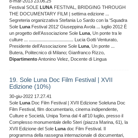
8-mar-2013 23.06.25
Festival SOLE
LUNA
FESTIVAL, BRIDGING THROUGH
THE DOCUMENTARY FILM | settima edizione ...
Segreteria organizzativa Stefania Lo Sardo con la ‘Squadra
Sole
Luna
Festival 2012’ Giuseppina Avola ... luglio 2012 È
un progetto dell’Associazione Sole
Luna
, Un ponte tra le
culture ... .................................... Lucia Gotti Venturato,
Presidente dell’Associazione Sole
Luna
, Un ponte ...
Butera, Politecnico di Milano; Gianfranco Rizzo,
Dipartimento
Antonino Velez, Docente di Lingua
19. Sole Luna Doc Film Festival | XVII
Edizione (10%)
30-giu-2022 17.27.41
Sole
Luna
Doc Film Festival | XVII Edizione Soleluna Doc
Film Festival, film documentario, cinema indipendente,
Culture e Società, Unipa Torna dal 4 all'10 luglio, presso il
Complesso monumentale dello Steri (piazza Marina, 61), la
XVII Edizione del Sole
Luna
doc Film Festival. Il
programma della rassegna internazionale di documentari,