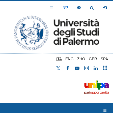
Salta
al
Toggle
Toggle
contenuto
Navigation
Navigation
principale
ITA
ENG
ZHO
GER
SPA