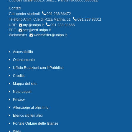
Codice Fiscale 80023730825, Partita IVA 00605880822
Contatti
Call center studenti
091 238 86472
Telefono Amm. C.le di P.zza Marina, 61
091 238 93011
URP
urp@unipa.it
091 238 93666
PEC
pec@cert.unipa.it
Webmaster
webmaster@unipa.it
Accessibilità
Orientamento
Ufficio Relazioni con il Pubblico
Credits
Mappa del sito
Note Legali
Privacy
Attenzione al phishing
Elenco siti tematici
Portale OnLine delle Istanze
Wi-Fi