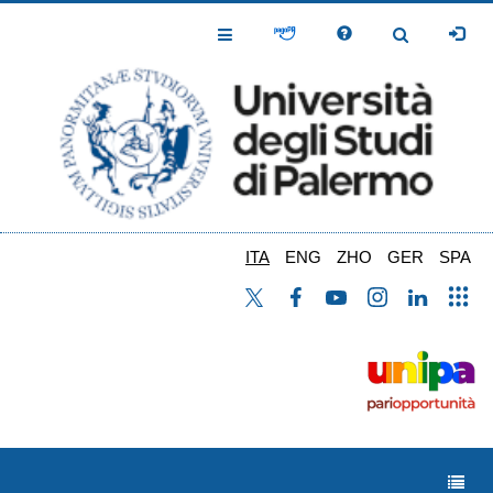
Salta
al
Toggle
Toggle
contenuto
Navigation
Navigation
principale
ITA
ENG
ZHO
GER
SPA