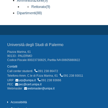
Amministrazione(9)
Rettorato(9)
Dipartimenti(88)
Università degli Studi di Palermo
Piazza Marina, 61
90133 - PALERMO
Codice Fiscale 80023730825, Partita IVA 00605880822
Contatti
Call center studenti
091 238 86472
Telefono Amm. C.le di P.zza Marina, 61
091 238 93011
URP
urp@unipa.it
091 238 93666
PEC
pec@cert.unipa.it
Webmaster
webmaster@unipa.it
Accessibilità